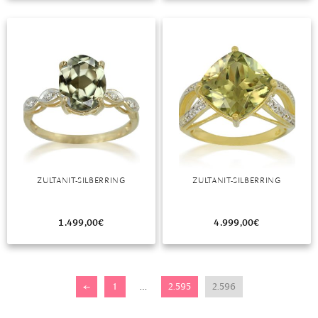
TANSANIT
ZIRKON
ZULTANIT-SILBERRING
ZULTANIT-SILBERRING
1.499,00
€
4.999,00
€
←
1
…
2.595
2.596