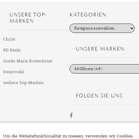
UNSERE TOP-
KATEGORIEN
MARKEN
K
a
t
Christ
e
g
UNSERE MARKEN
PD Paola
o
r
i
Guido Maria Kretschmer
e
n
Swarovski
weitere Top-Marken
FOLGEN SIE UNS
ÜBER
Um die Websitefunktionalität zu messen, verwenden wir Cookies.
SCHMUCK.DE