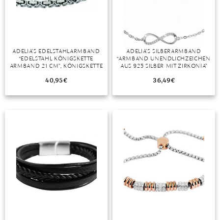
DIAMANT
SYMBOLIK
HAUSHALTSMITTEL
SOMMER
BUSINESS
DIOPSID
UNGLAUBLICH
WINTER
DINNER
FLUORIT
ERSTES DATE
ADELIA’S EDELSTAHLARMBAND
ADELIA’S SILBERARMBAND
“EDELSTAHL KÖNIGSKETTE
“ARMBAND UNENDLICHZEICHEN
GRANAT
ROTER TEPPICH
ARMBAND 21 CM”, KÖNIGSKETTE
AUS 925 SILBER MIT ZIRKONIA”
EDELSTAHLSCHMUCK FÜR HERREN
IOLITH
TREND DES MONATS
40,95
€
36,49
€
JADE
KARNEOL
KUNZIT
KYANIT
LABRADORIT
LAPISLAZULI
MARKASIT