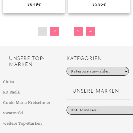
FLACH PANZERKETTE
SILBERSCHMUCK FÜR DAMEN
36,49
€
35,95
€
1
2
…
9
→
UNSERE TOP-
KATEGORIEN
MARKEN
K
a
t
Christ
e
g
UNSERE MARKEN
PD Paola
o
r
i
Guido Maria Kretschmer
e
n
Swarovski
weitere Top-Marken