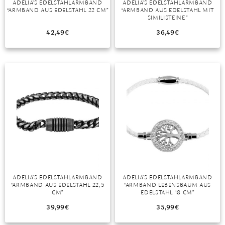
ADELIA’S EDELSTAHLARMBAND
ADELIA’S EDELSTAHLARMBAND
“ARMBAND AUS EDELSTAHL 22 CM”
“ARMBAND AUS EDELSTAHL MIT
MONDSTEIN
SIMILISTEINE”
42,49
€
36,49
€
MORGANIT
OPAL
PERIDOT
PYRIT
QUARZ
ROSENQUARZ
RUBIN
ADELIA’S EDELSTAHLARMBAND
ADELIA’S EDELSTAHLARMBAND
SAPHIR
“ARMBAND AUS EDELSTAHL 22,5
“ARMBAND LEBENSBAUM AUS
CM”
EDELSTAHL 18 CM”
SMARAGD
39,99
€
35,99
€
SPINELL