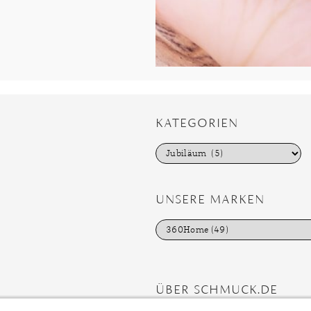
KATEGORIEN
K
a
t
e
g
UNSERE MARKEN
o
r
i
e
n
ÜBER SCHMUCK.DE