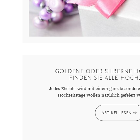
Mondstein
Morganit
Opal
Peridot
Pyrit
Quarz
Rosenquarz
Rubin
GOLDENE ODER SILBERNE H
FINDEN SIE ALLE HOCH
Saphir
Smaragd
Jedes Ehejahr wird mit einem ganz besonder
Hochzeitstage wollen natürlich gefeiert w
Spinell
Tansanit
ARTIKEL LESEN
Zirkon