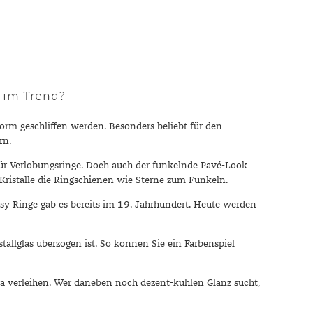
 im Trend?
rm geschliffen werden. Besonders beliebt für den
rn.
für Verlobungsringe. Doch auch der funkelnde Pavé-Look
ne Kristalle die Ringschienen wie Sterne zum Funkeln.
ipsy Ringe gab es bereits im 19. Jahrhundert. Heute werden
stallglas überzogen ist. So können Sie ein Farbenspiel
ra verleihen. Wer daneben noch dezent-kühlen Glanz sucht,