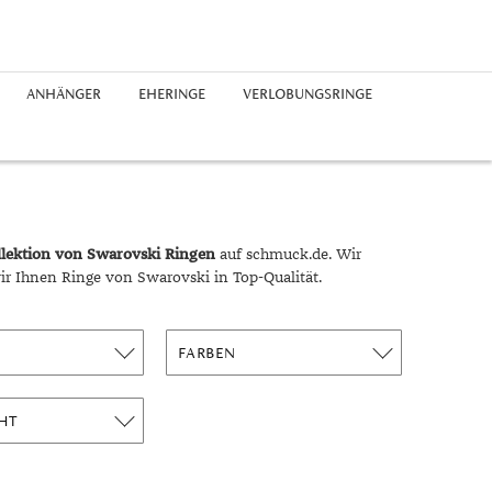
ANHÄNGER
EHERINGE
VERLOBUNGSRINGE
Edelstahlringe
Silberohrringe
Freundschaftsarmbänder
Platinketten
Saphir
Chronographen
Platinanhänger
Guide
Silberringe
Diamantohrringe
Perlenarmbänder
Herrenketten
Perlen
Buchstaben
Epochen
Platinringe
rhodiniert
Expertenrat
Diamantringe
Geschichte
llektion von Swarovski Ringen
auf schmuck.de. Wir
Materialien
ir Ihnen Ringe von Swarovski in Top-Qualität.
Ringgrößen
Symbolik
FARBEN
Unglaublich
Trends
HT
Alltag
Business