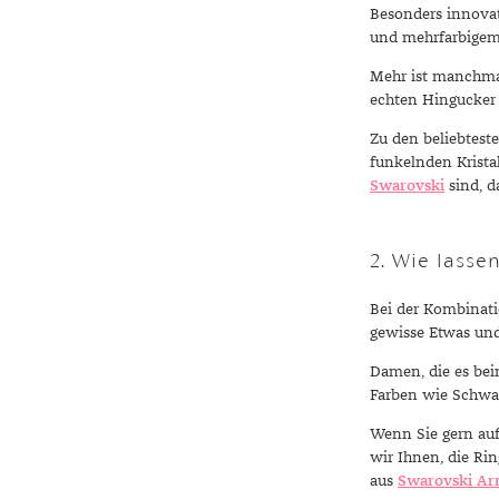
Besonders innovat
und mehrfarbigem 
Mehr ist manchmal
echten Hingucker a
Zu den beliebtest
funkelnden Krista
Swarovski
sind, d
2. Wie lasse
Bei der Kombinatio
gewisse Etwas un
Damen, die es bei
Farben wie Schwarz
Wenn Sie gern auff
wir Ihnen, die Ri
aus
Swarovski A