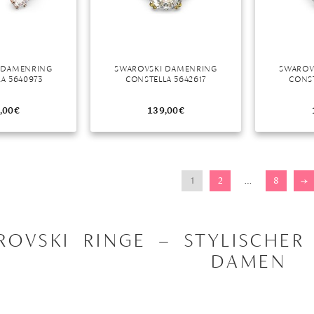
 DAMENRING
SWAROVSKI DAMENRING
SWAROV
A 5640973
CONSTELLA 5642617
CONST
,00
€
139,00
€
1
2
…
8
→
ROVSKI RINGE – STYLISCHER
DAMEN