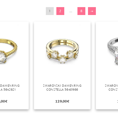
r
1
2
…
8
→
 DAMENRING
SWAROVSKI DAMENRING
SWAROV
A 5642621
CONSTELLA 5640966
CONST
,00
€
129,00
€