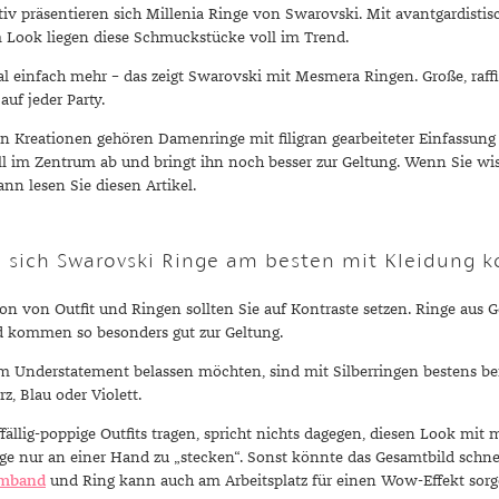
iv präsentieren sich Millenia Ringe von Swarovski. Mit avantgardistis
Look liegen diese Schmuckstücke voll im Trend.
 einfach mehr – das zeigt Swarovski mit Mesmera Ringen. Große, raffin
uf jeder Party.
en Kreationen gehören Damenringe mit filigran gearbeiteter Einfassung 
ll im Zentrum ab und bringt ihn noch besser zur Geltung. Wenn Sie 
ann lesen Sie diesen Artikel.
n sich Swarovski Ringe am besten mit Kleidung 
n von Outfit und Ringen sollten Sie auf Kontraste setzen. Ringe aus G
d kommen so besonders gut zur Geltung.
m Understatement belassen möchten, sind mit Silberringen bestens ber
, Blau oder Violett.
ällig-poppige Outfits tragen, spricht nichts dagegen, diesen Look mit
nge nur an einer Hand zu „stecken“. Sonst könnte das Gesamtbild schne
rmband
und Ring kann auch am Arbeitsplatz für einen Wow-Effekt sorg