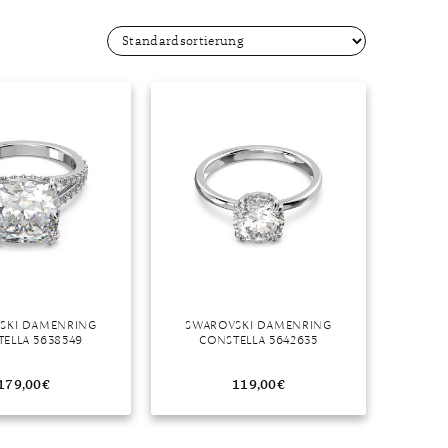
Dinner
Erstes Date
Roter Teppich
Trend des Monats
SKI DAMENRING
SWAROVSKI DAMENRING
ELLA 5638549
CONSTELLA 5642635
179,00
€
119,00
€