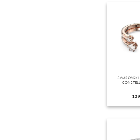
Mondstein
Morganit
Opal
Peridot
Pyrit
Quarz
Rosenquarz
Rubin
Saphir
SWAROVSKI
CONSTELL
Smaragd
Spinell
129
Tansanit
Zirkon