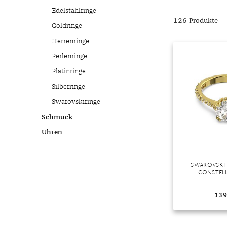
Chalzedon
Goldschmuck reinigen
Herbst
Edelstahlringe
Chrysopras
Silberschmuck reinigen
Somme
126 Produkte
Goldringe
Citrin
Haushaltsmittel
Winter
Herrenringe
Diamant
Perlenringe
Diopsid
Platinringe
Fluorit
Silberringe
Granat
Swarovskiringe
Iolith
Schmuck
Jade
Uhren
Karneol
Kunzit
SWAROVSKI
Kyanit
CONSTELL
Labradorit
139
Lapislazuli
Markasit