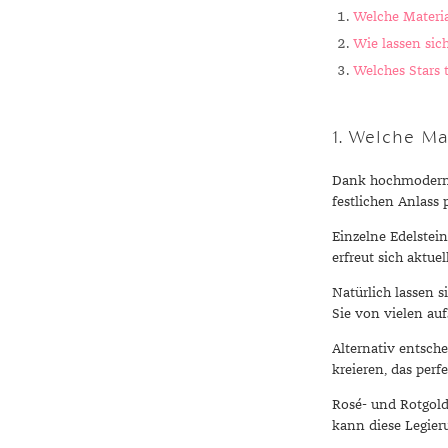
Welche Materia
Wie lassen sic
Welches Stars 
1. Welche Ma
Dank hochmoderner
festlichen Anlass 
Einzelne Edelstei
erfreut sich aktue
Natürlich lassen s
Sie von vielen au
Alternativ entsche
kreieren, das perf
Rosé- und Rotgold
kann diese Legier