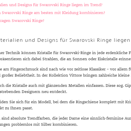
lien und Designs für Swarovski Ringe liegen im Trend?
h Swarovski Ringe am besten mit Kleidung kombinieren?
tragen Swarovski Ringe?
terialien und Designs für Swarovski Ringe liegen
 Technik können Kristalle für Swarovski-Ringe in jede erdenkliche Fo
präsentieren sich dabei Strahlen, die an Sonnen oder Eiskristalle erinne
ne am Fingerschmuck sind nach wie vor zeitlose Klassiker – vor allem 
ll großer Beliebtheit. In der Kollektion Vittore bringen zahlreiche klei
ich die Kristalle auch mit glänzenden Metallen einfassen. Diese sog. G
fstrebenden Designern neu entdeckt.
iden Sie sich für ein Modell, bei dem die Ringschiene komplett mit Kri
ekt zu Ihnen passt.
 sind absolute Trendfarben, die jeder Dame eine sinnlich-feminine Au
ungen problemlos mit Silber kombinieren.