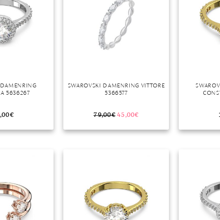
 DAMENRING
SWAROVSKI DAMENRING VITTORE
SWAROV
A 5636267
5366577
CONST
,00
€
79,00
€
45,00
€