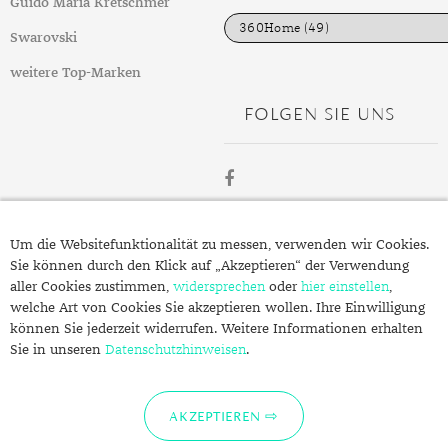
i
Guido Maria Kretschmer
e
n
Swarovski
weitere Top-Marken
FOLGEN SIE UNS
ÜBER
Um die Websitefunktionalität zu messen, verwenden wir Cookies.
SCHMUCK.DE
Sie können durch den Klick auf „Akzeptieren“ der Verwendung
aller Cookies zustimmen,
widersprechen
oder
hier einstellen
,
welche Art von Cookies Sie akzeptieren wollen. Ihre Einwilligung
Fragen zu Ihrer Bestellung?
können Sie jederzeit widerrufen. Weitere Informationen erhalten
Kontakt
Sie in unseren
Datenschutzhinweisen
.
Datenschutzerklärung
Impressum
AKZEPTIEREN