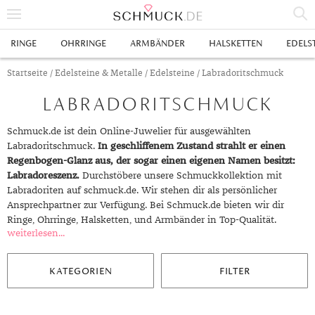
% SALE
RINGE
OHRRINGE
ARMBÄNDER
HALSKETTEN
EDELS
SCHMUCK
Startseite
/
Edelsteine & Metalle
/
Edelsteine
/ Labradoritschmuck
LABRADORITSCHMUCK
RINGE
HERRENRINGE
OHRRINGE
Schmuck.de ist dein Online-Juwelier für ausgewählten
Labradoritschmuck.
In geschliffenem Zustand strahlt er einen
SWAROVSKI RINGE
OHRHÄNGER
ARMBÄNDER
Regenbogen-Glanz aus, der sogar einen eigenen Namen besitzt:
Labradoreszenz.
Durchstöbere unsere Schmuckkollektion mit
GOLDRINGE
OHRSTECKER
ANKERARMBÄNDER
HALSKETTEN
Labradoriten auf schmuck.de. Wir stehen dir als persönlicher
Ansprechpartner zur Verfügung. Bei Schmuck.de bieten wir dir
GELBGOLD RINGE
EDELSTAHLRINGE
CREOLEN
DIAMANTANHÄNGER
EDELSTAHLKETTEN
EDELSTEINE & METALLE
Ringe, Ohrringe, Halsketten, und Armbänder in Top-Qualität.
weiterlesen...
ROTGOLD RINGE
SILBERRINGE
SILBEROHRRINGE
EDELSTAHLARMBÄNDER
GOLDKETTEN
EDELSTEINE
UHREN
WEISSGOLD RINGE
ACHAT
PLATINRINGE
GOLDOHRRINGE
FREUNDSCHAFTSARMBÄNDER
SILBERKETTEN
METALLE & LEGIERUNGEN
DAMENUHREN
ANHÄNGER
KATEGORIEN
FILTER
GELBGOLDOHRRINGE
ALEXANDRIT
GOLDSCHMUCK
DIAMANTRINGE
EDELSTAHLOHRRINGE
GOLDARMBÄNDER
PLATINKETTEN
RUBIN
HERRENUHREN
GOLDANHÄNGER
EHERINGE