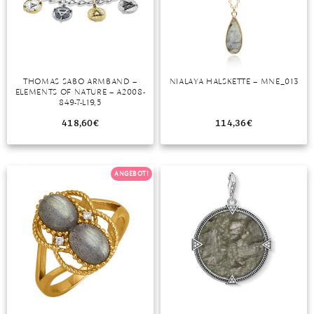
MONDSTEIN
MORGANIT
OPAL
THOMAS SABO ARMBAND –
NIALAYA HALSKETTE – MNE_013
ELEMENTS OF NATURE – A2008-
849-7-L19,5
PERIDOT
418,60
€
114,36
€
PYRIT
QUARZ
ANGEBOT!
ROSENQUARZ
RUBIN
SAPHIR
SMARAGD
SPINELL