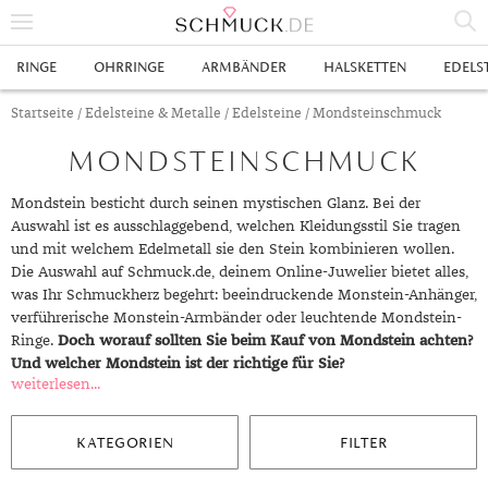
% SALE
RINGE
OHRRINGE
ARMBÄNDER
HALSKETTEN
EDELS
SCHMUCK
Startseite
/
Edelsteine & Metalle
/
Edelsteine
/ Mondsteinschmuck
MONDSTEINSCHMUCK
RINGE
HERRENRINGE
OHRRINGE
Mondstein besticht durch seinen mystischen Glanz. Bei der
Auswahl ist es ausschlaggebend, welchen Kleidungsstil Sie tragen
SWAROVSKI RINGE
OHRHÄNGER
ARMBÄNDER
und mit welchem Edelmetall sie den Stein kombinieren wollen.
Die Auswahl auf Schmuck.de, deinem Online-Juwelier bietet alles,
GOLDRINGE
OHRSTECKER
ANKERARMBÄNDER
HALSKETTEN
was Ihr Schmuckherz begehrt: beeindruckende Monstein-Anhänger,
verführerische Monstein-Armbänder oder leuchtende Mondstein-
GELBGOLD RINGE
EDELSTAHLRINGE
CREOLEN
DIAMANTANHÄNGER
EDELSTAHLKETTEN
EDELSTEINE & METALLE
Ringe.
Doch worauf sollten Sie beim Kauf von Mondstein achten?
Und welcher Mondstein ist der richtige für Sie?
ROTGOLD RINGE
SILBERRINGE
SILBEROHRRINGE
EDELSTAHLARMBÄNDER
GOLDKETTEN
EDELSTEINE
UHREN
weiterlesen...
WEISSGOLD RINGE
ACHAT
PLATINRINGE
GOLDOHRRINGE
FREUNDSCHAFTSARMBÄNDER
SILBERKETTEN
METALLE & LEGIERUNGEN
DAMENUHREN
ANHÄNGER
KATEGORIEN
FILTER
GELBGOLDOHRRINGE
ALEXANDRIT
GOLDSCHMUCK
DIAMANTRINGE
EDELSTAHLOHRRINGE
GOLDARMBÄNDER
PLATINKETTEN
RUBIN
HERRENUHREN
GOLDANHÄNGER
EHERINGE