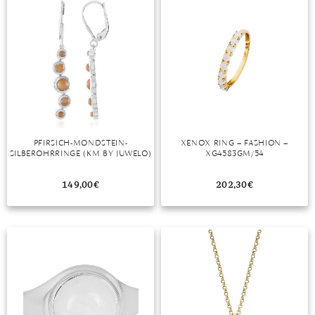
MONDSTEIN
MORGANIT
OPAL
PERIDOT
PYRIT
PFIRSICH-MONDSTEIN-
XENOX RING – FASHION –
SILBEROHRRINGE (KM BY JUWELO)
XG4583GM/54
QUARZ
149,00
€
202,30
€
ROSENQUARZ
RUBIN
SAPHIR
SMARAGD
SPINELL