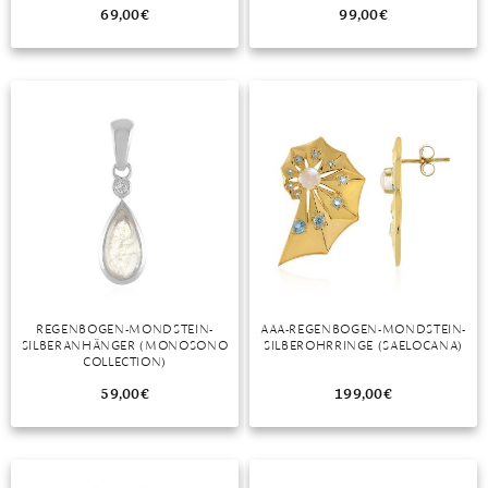
DIAMANT
SYMBOLIK
HAUSHALTSMITTEL
SOMMER
BUSINESS
69,00
€
99,00
€
DIOPSID
UNGLAUBLICH
WINTER
DINNER
FLUORIT
ERSTES DATE
GRANAT
ROTER TEPPICH
IOLITH
TREND DES MONATS
JADE
KARNEOL
KUNZIT
REGENBOGEN-MONDSTEIN-
AAA-REGENBOGEN-MONDSTEIN-
SILBERANHÄNGER (MONOSONO
SILBEROHRRINGE (SAELOCANA)
KYANIT
COLLECTION)
LABRADORIT
59,00
€
199,00
€
LAPISLAZULI
MARKASIT