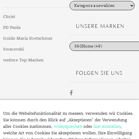
K
a
t
Christ
e
g
UNSERE MARKEN
PD Paola
o
r
i
Guido Maria Kretschmer
e
n
Swarovski
weitere Top-Marken
FOLGEN SIE UNS
ÜBER
Um die Websitefunktionalität zu messen, verwenden wir Cookies.
SCHMUCK.DE
Sie können durch den Klick auf „Akzeptieren“ der Verwendung
aller Cookies zustimmen,
widersprechen
oder
hier einstellen
,
welche Art von Cookies Sie akzeptieren wollen. Ihre Einwilligung
Fragen zu Ihrer Bestellung?