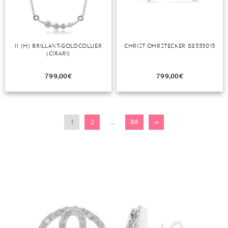
I1 (H) BRILLANT-GOLDCOLLIER
CHRIST OHRSTECKER 88555015
(CIRARI)
799,00
€
799,00
€
1
2
…
88
→