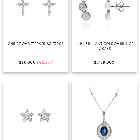
MONDSTEIN
MORGANIT
OPAL
CHRIST OHRSTECKER 88177908
I1 (H) BRILLANT-GOLDOHRRINGE
PERIDOT
(CIRARI)
PYRIT
229,00
€
141,55
€
1.799,00
€
QUARZ
ROSENQUARZ
RUBIN
SAPHIR
SMARAGD
SPINELL