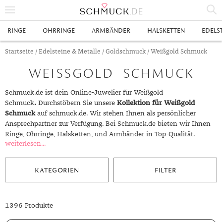
% SALE
RINGE
OHRRINGE
ARMBÄNDER
HALSKETTEN
EDELS
SCHMUCK
Startseite
/
Edelsteine & Metalle
/
Goldschmuck
/ Weißgold Schmuck
WEISSGOLD SCHMUCK
RINGE
HERRENRINGE
OHRRINGE
Schmuck.de ist dein Online-Juwelier für Weißgold
Schmuck
.
Durchstöbern Sie unsere
Kollektion für Weißgold
SWAROVSKI RINGE
OHRHÄNGER
ARMBÄNDER
Schmuck
auf schmuck.de. Wir stehen Ihnen als persönlicher
Ansprechpartner zur Verfügung. Bei Schmuck.de bieten wir Ihnen
GOLDRINGE
OHRSTECKER
ANKERARMBÄNDER
HALSKETTEN
Ringe, Ohrringe, Halsketten, und Armbänder in Top-Qualität.
weiterlesen...
GELBGOLD RINGE
EDELSTAHLRINGE
CREOLEN
DIAMANTANHÄNGER
EDELSTAHLKETTEN
EDELSTEINE & METALLE
ROTGOLD RINGE
SILBERRINGE
SILBEROHRRINGE
EDELSTAHLARMBÄNDER
GOLDKETTEN
EDELSTEINE
UHREN
KATEGORIEN
FILTER
WEISSGOLD RINGE
ACHAT
PLATINRINGE
GOLDOHRRINGE
FREUNDSCHAFTSARMBÄNDER
SILBERKETTEN
METALLE & LEGIERUNGEN
DAMENUHREN
ANHÄNGER
1396 Produkte
GELBGOLDOHRRINGE
ALEXANDRIT
GOLDSCHMUCK
DIAMANTRINGE
EDELSTAHLOHRRINGE
GOLDARMBÄNDER
PLATINKETTEN
RUBIN
HERRENUHREN
GOLDANHÄNGER
EHERINGE