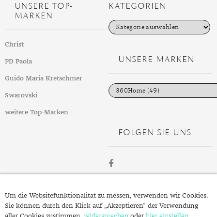
UNSERE TOP-
KATEGORIEN
MARKEN
K
a
t
Christ
e
g
UNSERE MARKEN
PD Paola
o
r
i
Guido Maria Kretschmer
e
n
Swarovski
weitere Top-Marken
FOLGEN SIE UNS
ÜBER
Um die Websitefunktionalität zu messen, verwenden wir Cookies.
SCHMUCK.DE
Sie können durch den Klick auf „Akzeptieren“ der Verwendung
aller Cookies zustimmen,
widersprechen
oder
hier einstellen
,