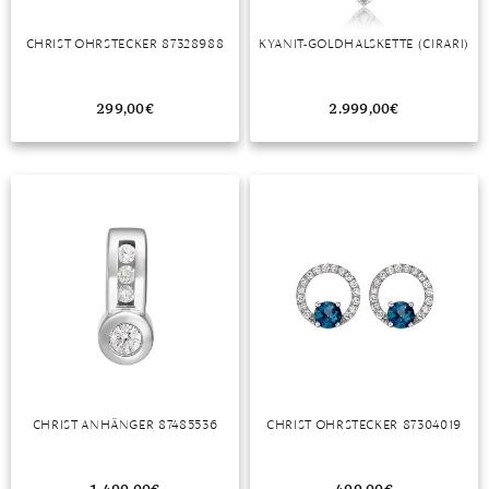
TANSANIT
CHRIST OHRSTECKER 87328988
KYANIT-GOLDHALSKETTE (CIRARI)
ZIRKON
299,00
€
2.999,00
€
CHRIST ANHÄNGER 87485536
CHRIST OHRSTECKER 87304019