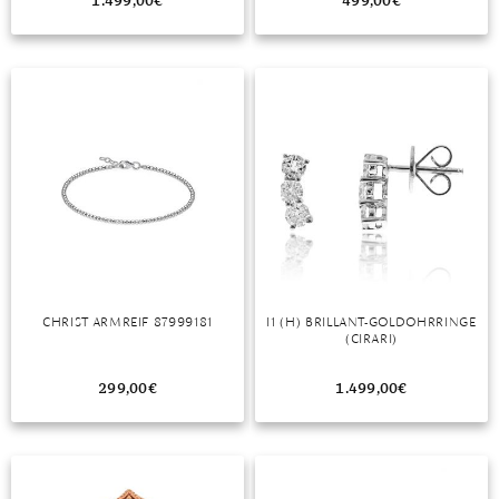
1.499,00
€
499,00
€
CHRIST ARMREIF 87999181
I1 (H) BRILLANT-GOLDOHRRINGE
(CIRARI)
299,00
€
1.499,00
€