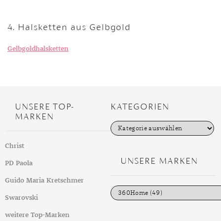
4. Halsketten aus Gelbgold
Gelbgoldhalsketten
UNSERE TOP-
KATEGORIEN
MARKEN
K
a
t
Christ
e
g
UNSERE MARKEN
PD Paola
o
r
i
Guido Maria Kretschmer
e
n
Swarovski
weitere Top-Marken