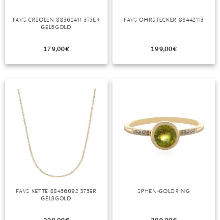
TANSANIT
FAVS CREOLEN 88362411 375ER
FAVS OHRSTECKER 88442113
GELBGOLD
ZIRKON
179,00
€
199,00
€
FAVS KETTE 88456092 375ER
SPHEN-GOLDRING
GELBGOLD