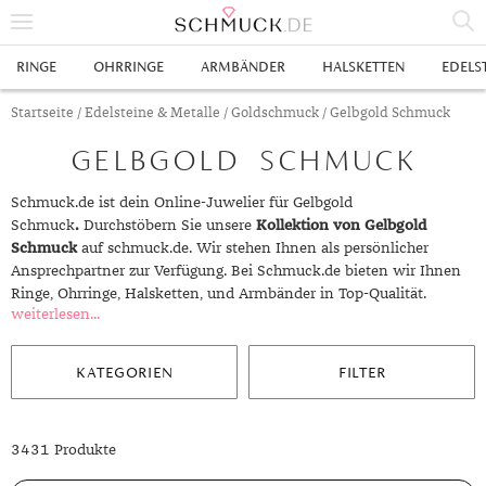
% SALE
RINGE
OHRRINGE
ARMBÄNDER
HALSKETTEN
EDELS
SCHMUCK
Startseite
/
Edelsteine & Metalle
/
Goldschmuck
/ Gelbgold Schmuck
GELBGOLD SCHMUCK
RINGE
HERRENRINGE
OHRRINGE
Schmuck.de ist dein Online-Juwelier für Gelbgold
Schmuck
.
Durchstöbern Sie unsere
Kollektion von Gelbgold
SWAROVSKI RINGE
OHRHÄNGER
ARMBÄNDER
Schmuck
auf schmuck.de. Wir stehen Ihnen als persönlicher
Ansprechpartner zur Verfügung. Bei Schmuck.de bieten wir Ihnen
GOLDRINGE
OHRSTECKER
ANKERARMBÄNDER
HALSKETTEN
Ringe, Ohrringe, Halsketten, und Armbänder in Top-Qualität.
weiterlesen...
GELBGOLD RINGE
EDELSTAHLRINGE
CREOLEN
DIAMANTANHÄNGER
EDELSTAHLKETTEN
EDELSTEINE & METALLE
ROTGOLD RINGE
SILBERRINGE
SILBEROHRRINGE
EDELSTAHLARMBÄNDER
GOLDKETTEN
EDELSTEINE
UHREN
KATEGORIEN
FILTER
WEISSGOLD RINGE
ACHAT
PLATINRINGE
GOLDOHRRINGE
FREUNDSCHAFTSARMBÄNDER
SILBERKETTEN
METALLE & LEGIERUNGEN
DAMENUHREN
ANHÄNGER
3431 Produkte
GELBGOLDOHRRINGE
ALEXANDRIT
GOLDSCHMUCK
DIAMANTRINGE
EDELSTAHLOHRRINGE
GOLDARMBÄNDER
PLATINKETTEN
RUBIN
HERRENUHREN
GOLDANHÄNGER
EHERINGE