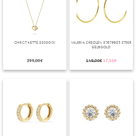
MONDSTEIN
MORGANIT
OPAL
CHRIST KETTE 88300131
VALERIA CREOLEN 87679985 375ER
PERIDOT
GELBGOLD
PYRIT
299,00
€
149,00
€
57,52
€
QUARZ
ROSENQUARZ
RUBIN
SAPHIR
SMARAGD
SPINELL