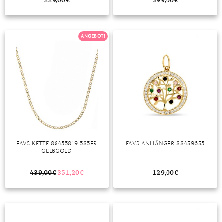
229,00
€
399,00
€
ANGEBOT!
FAVS KETTE 88455819 585ER
FAVS ANHÄNGER 88439635
GELBGOLD
439,00
€
351,20
€
129,00
€