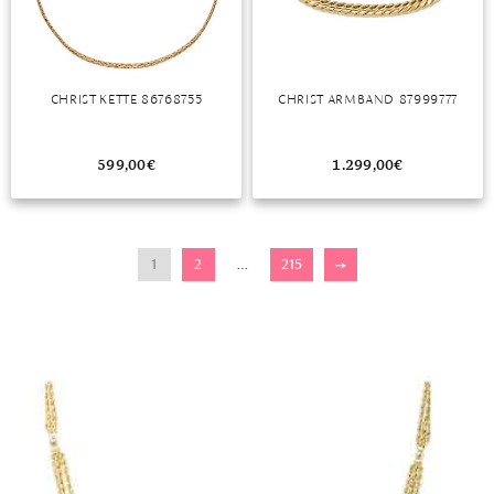
CHRIST KETTE 86768755
CHRIST ARMBAND 87999777
599,00
€
1.299,00
€
1
2
…
215
→