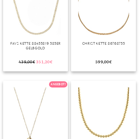
MONDSTEIN
MORGANIT
OPAL
FAVS KETTE 88455819 585ER
CHRIST KETTE 86768755
PERIDOT
GELBGOLD
PYRIT
439,00
€
351,20
€
599,00
€
QUARZ
ANGEBOT!
ROSENQUARZ
RUBIN
SAPHIR
SMARAGD
SPINELL