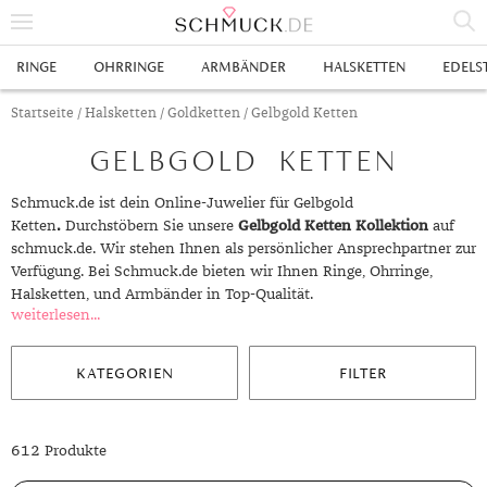
% SALE
RINGE
OHRRINGE
ARMBÄNDER
HALSKETTEN
EDELS
SCHMUCK
Startseite
/
Halsketten
/
Goldketten
/ Gelbgold Ketten
GELBGOLD KETTEN
RINGE
HERRENRINGE
OHRRINGE
Schmuck.de ist dein Online-Juwelier für Gelbgold
Ketten
.
Durchstöbern Sie unsere
Gelbgold Ketten Kollektion
auf
SWAROVSKI RINGE
OHRHÄNGER
ARMBÄNDER
schmuck.de. Wir stehen Ihnen als persönlicher Ansprechpartner zur
Verfügung. Bei Schmuck.de bieten wir Ihnen Ringe, Ohrringe,
GOLDRINGE
OHRSTECKER
ANKERARMBÄNDER
HALSKETTEN
Halsketten, und Armbänder in Top-Qualität.
weiterlesen...
GELBGOLD RINGE
EDELSTAHLRINGE
CREOLEN
DIAMANTANHÄNGER
EDELSTAHLKETTEN
EDELSTEINE & METALLE
ROTGOLD RINGE
SILBERRINGE
SILBEROHRRINGE
EDELSTAHLARMBÄNDER
GOLDKETTEN
EDELSTEINE
UHREN
KATEGORIEN
FILTER
WEISSGOLD RINGE
ACHAT
PLATINRINGE
GOLDOHRRINGE
FREUNDSCHAFTSARMBÄNDER
SILBERKETTEN
METALLE & LEGIERUNGEN
DAMENUHREN
ANHÄNGER
612 Produkte
GELBGOLDOHRRINGE
ALEXANDRIT
GOLDSCHMUCK
DIAMANTRINGE
EDELSTAHLOHRRINGE
GOLDARMBÄNDER
PLATINKETTEN
RUBIN
HERRENUHREN
GOLDANHÄNGER
EHERINGE