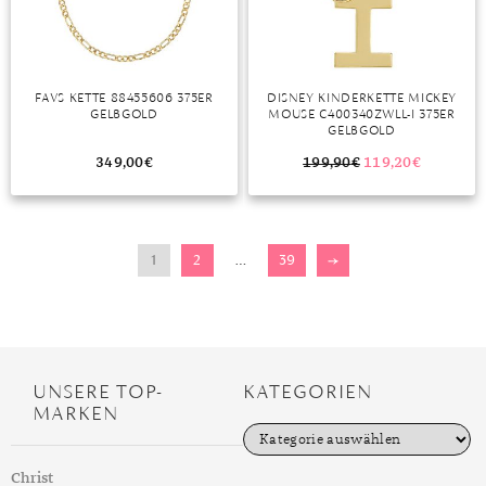
FAVS KETTE 88455606 375ER
DISNEY KINDERKETTE MICKEY
GELBGOLD
MOUSE C400340ZWLL-I 375ER
GELBGOLD
349,00
€
199,90
€
119,20
€
1
2
…
39
→
UNSERE TOP-
KATEGORIEN
MARKEN
K
a
t
Christ
e