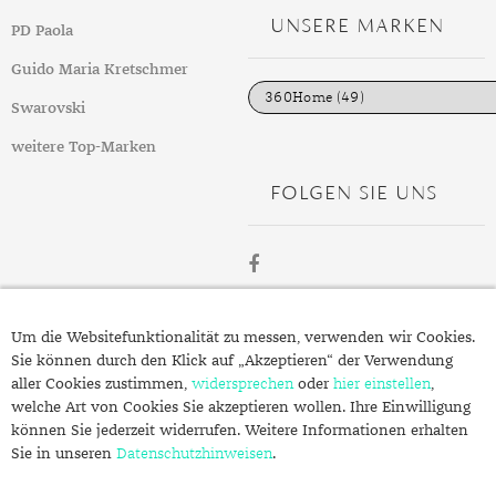
g
UNSERE MARKEN
PD Paola
o
r
i
Guido Maria Kretschmer
e
n
Swarovski
weitere Top-Marken
FOLGEN SIE UNS
ÜBER
Um die Websitefunktionalität zu messen, verwenden wir Cookies.
SCHMUCK.DE
Sie können durch den Klick auf „Akzeptieren“ der Verwendung
aller Cookies zustimmen,
widersprechen
oder
hier einstellen
,
welche Art von Cookies Sie akzeptieren wollen. Ihre Einwilligung
Fragen zu Ihrer Bestellung?
können Sie jederzeit widerrufen. Weitere Informationen erhalten
Kontakt
Sie in unseren
Datenschutzhinweisen
.
Datenschutzerklärung