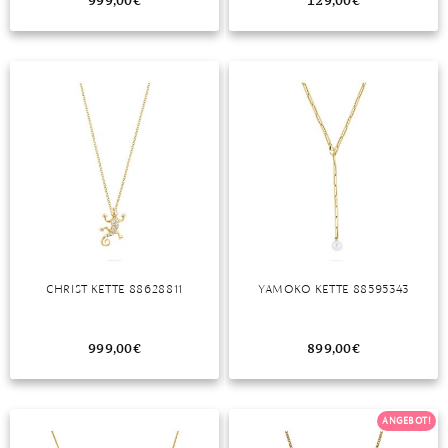
999,00
€
129,00
€
CHRIST KETTE 88628811
YAMOKO KETTE 88595343
999,00
€
899,00
€
ANGEBOT!