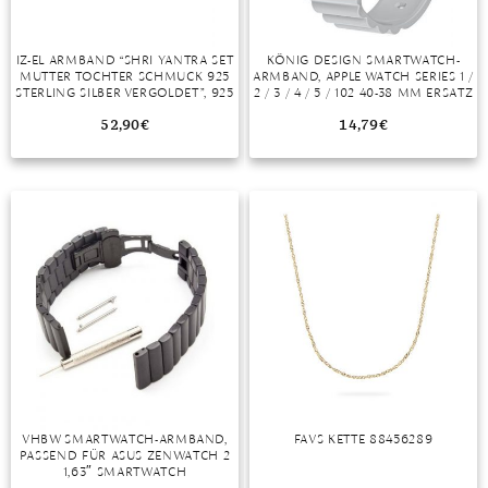
IZ-EL ARMBAND “SHRI YANTRA SET
KÖNIG DESIGN SMARTWATCH-
MUTTER TOCHTER SCHMUCK 925
ARMBAND, APPLE WATCH SERIES 1 /
STERLING SILBER VERGOLDET”, 925
2 / 3 / 4 / 5 / 102 40-38 MM ERSATZ
STERLING SILBER
SPORTARMBAND GRAU
52,90
€
14,79
€
VHBW SMARTWATCH-ARMBAND,
FAVS KETTE 88456289
PASSEND FÜR ASUS ZENWATCH 2
1,63″ SMARTWATCH