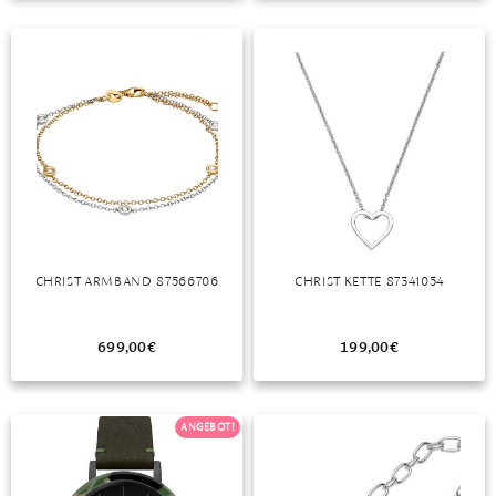
TANSANIT
ZIRKON
CHRIST ARMBAND 87566706
CHRIST KETTE 87341054
699,00
€
199,00
€
ANGEBOT!