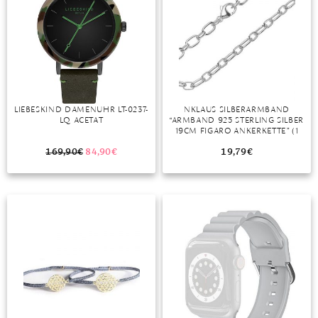
LIEBESKIND DAMENUHR LT-0237-
NKLAUS SILBERARMBAND
LQ ACETAT
“ARMBAND 925 STERLING SILBER
19CM FIGARO ANKERKETTE” (1
STÜCK), MADE IN GERMANY
169,90
€
84,90
€
19,79
€