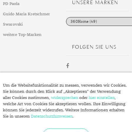
UNSERE MARKEN
PD Paola
o
r
i
Guido Maria Kretschmer
e
n
Swarovski
weitere Top-Marken
FOLGEN SIE UNS
ÜBER
Um die Websitefunktionalität zu messen, verwenden wir Cookies.
SCHMUCK.DE
Sie können durch den Klick auf „Akzeptieren“ der Verwendung
aller Cookies zustimmen,
widersprechen
oder
hier einstellen
,
welche Art von Cookies Sie akzeptieren wollen. Ihre Einwilligung
Fragen zu Ihrer Bestellung?
können Sie jederzeit widerrufen. Weitere Informationen erhalten
Kontakt
Sie in unseren
Datenschutzhinweisen
.
Datenschutzerklärung