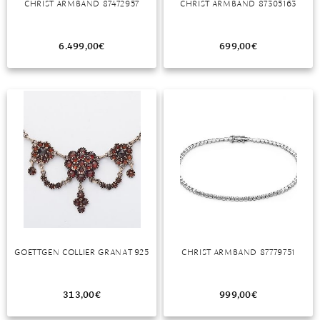
CHRIST ARMBAND 87472957
CHRIST ARMBAND 87305163
MONDSTEIN
6.499,00
€
699,00
€
MORGANIT
OPAL
PERIDOT
PYRIT
QUARZ
ROSENQUARZ
RUBIN
GOETTGEN COLLIER GRANAT 925
CHRIST ARMBAND 87779751
SAPHIR
SMARAGD
313,00
€
999,00
€
SPINELL