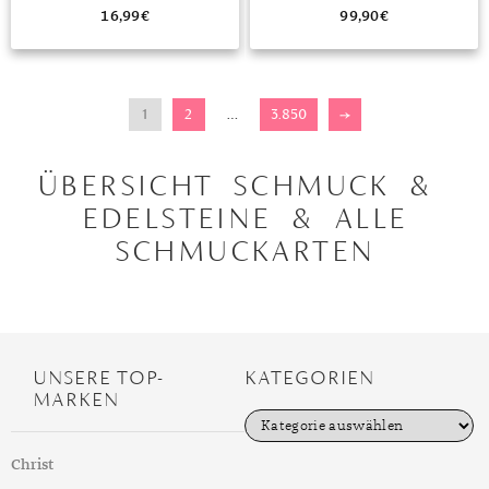
16,99
€
99,90
€
1
2
…
3.850
→
ÜBERSICHT SCHMUCK &
EDELSTEINE & ALLE
SCHMUCKARTEN
UNSERE TOP-
KATEGORIEN
MARKEN
K
a
t
Christ
e
g