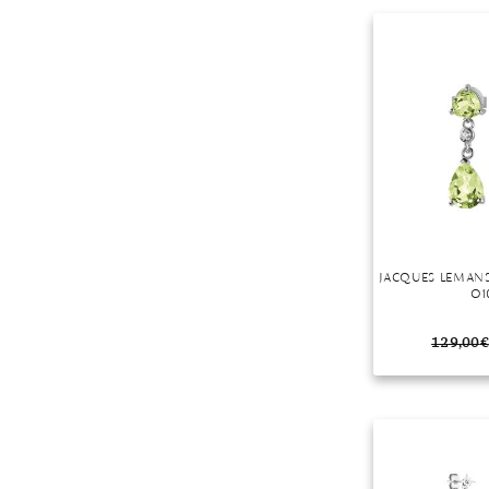
Mondstein
Morganit
Opal
Peridot
Pyrit
Quarz
Rosenquarz
Rubin
Saphir
JACQUES LEMAN
O1
Smaragd
Spinell
129,00
€
Tansanit
Zirkon