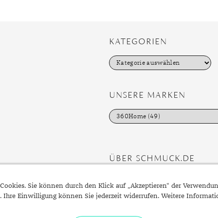
KATEGORIEN
K
a
t
e
g
UNSERE MARKEN
o
r
i
e
n
ÜBER SCHMUCK.DE
Fragen zu Ihrer Bestellung?
Cookies. Sie können durch den Klick auf „Akzeptieren“ der Verwendu
Kontakt
. Ihre Einwilligung können Sie jederzeit widerrufen. Weitere Informat
Datenschutzerklärung