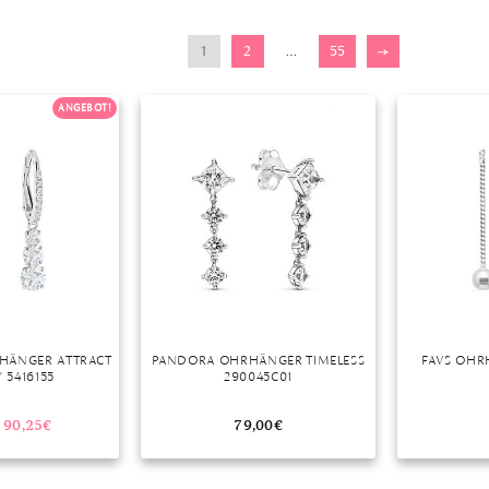
r
1
2
…
55
→
ANGEBOT!
HÄNGER ATTRACT
PANDORA OHRHÄNGER TIMELESS
FAVS OHR
 5416155
290045C01
90,25
€
79,00
€