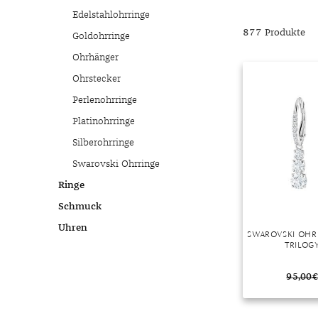
Chalzedon
Goldschmuck reinigen
Herbst
Edelstahlohrringe
Chrysopras
Silberschmuck reinigen
Somme
877 Produkte
Goldohrringe
Citrin
Haushaltsmittel
Winter
Ohrhänger
Diamant
Ohrstecker
Diopsid
Perlenohrringe
Fluorit
Platinohrringe
Granat
Silberohrringe
Iolith
Swarovski Ohrringe
Jade
Ringe
Karneol
Schmuck
Kunzit
Uhren
SWAROVSKI OHR
Kyanit
TRILOGY
Labradorit
95,00
€
Lapislazuli
Markasit