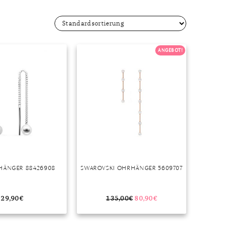
Dinner
Erstes Date
Roter Teppich
Trend des Monats
ANGEBOT!
HÄNGER 88426908
SWAROVSKI OHRHÄNGER 5609707
29,90
€
135,00
€
80,90
€