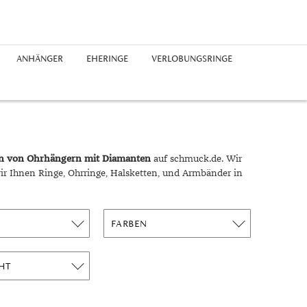
ANHÄNGER
EHERINGE
VERLOBUNGSRINGE
Edelstahlringe
Silberohrringe
Freundschaftsarmbänder
Platinketten
Saphir
Chronographen
Platinanhänger
Guide
Silberringe
Diamantohrringe
Perlenarmbänder
Herrenketten
Perlen
Buchstaben
Epochen
Platinringe
rhodiniert
Expertenrat
Diamantringe
Geschichte
on von Ohrhängern mit Diamanten
auf schmuck.de. Wir
Materialien
ir Ihnen Ringe, Ohrringe, Halsketten, und Armbänder in
Ringgrößen
Symbolik
FARBEN
Unglaublich
Trends
HT
Alltag
Business