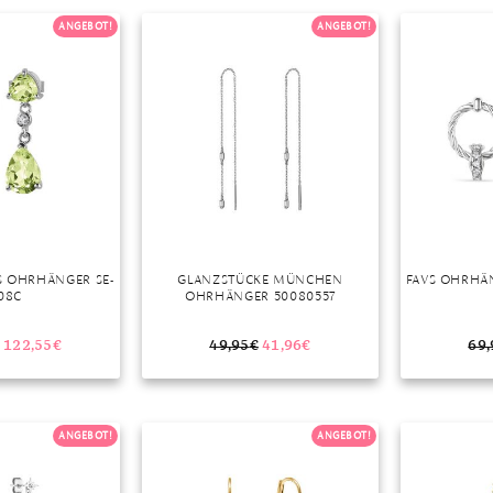
ANGEBOT!
ANGEBOT!
S OHRHÄNGER SE-
GLANZSTÜCKE MÜNCHEN
FAVS OHRHÄN
08C
OHRHÄNGER 50080557
122,55
€
49,95
€
41,96
€
69,
ANGEBOT!
ANGEBOT!