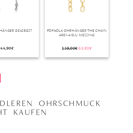
HÄNGER 88426827
PDPAOLA OHRHÄNGER THE CHAIN
AR01-418-U MESSING
44,90
€
159,00
€
63,92
€
EDLEREN OHRSCHMUCK
HT KAUFEN