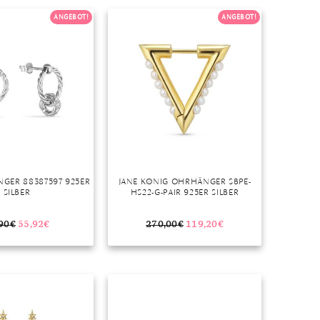
ANGEBOT!
ANGEBOT!
GER 88387597 925ER
JANE KØNIG OHRHÄNGER SBPE-
SILBER
HS22-G-PAIR 925ER SILBER
90
€
55,92
€
270,00
€
119,20
€