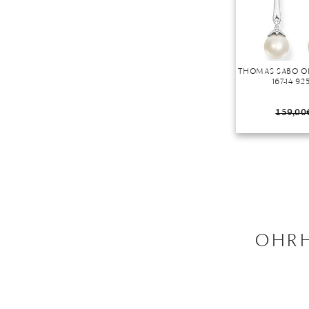
THOMAS SABO O
167-14 92
159,00
OHRH