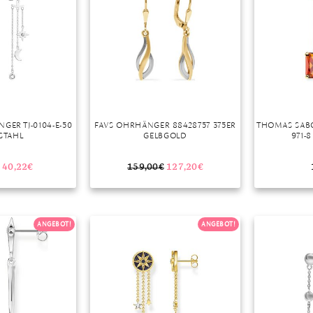
GER TJ-0104-E-50
FAVS OHRHÄNGER 88428757 375ER
THOMAS SAB
STAHL
GELBGOLD
971-8
40,22
€
159,00
€
127,20
€
ANGEBOT!
ANGEBOT!