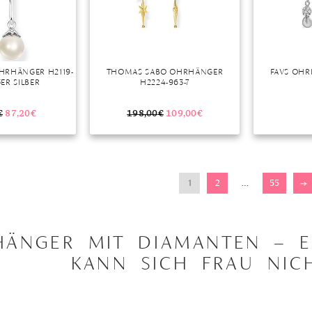
HRHÄNGER H2119-
THOMAS SABO OHRHÄNGER
FAVS OHR
5ER SILBER
H2224-963-7
€
87,20
€
198,00
€
109,00
€
1
2
…
55
→
ÄNGER MIT DIAMANTEN – 
KANN SICH FRAU NIC