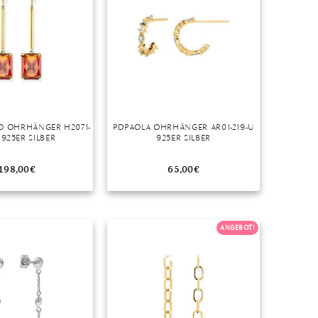
O OHRHÄNGER H2071-
PDPAOLA OHRHÄNGER AR01-219-U
 925ER SILBER
925ER SILBER
198,00
€
65,00
€
ANGEBOT!