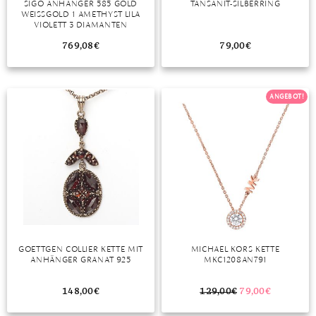
SIGO ANHÄNGER 585 GOLD
TANSANIT-SILBERRING
WEISSGOLD 1 AMETHYST LILA V
MONDSTEIN
IOLETT 3 DIAMANTEN B
RILLANTEN
769,08
€
79,00
€
MORGANIT
OPAL
ANGEBOT!
PERIDOT
PYRIT
QUARZ
ROSENQUARZ
RUBIN
GOETTGEN COLLIER KETTE MIT
MICHAEL KORS KETTE
SAPHIR
ANHÄNGER GRANAT 925
MKC1208AN791
SMARAGD
148,00
€
129,00
€
79,00
€
SPINELL