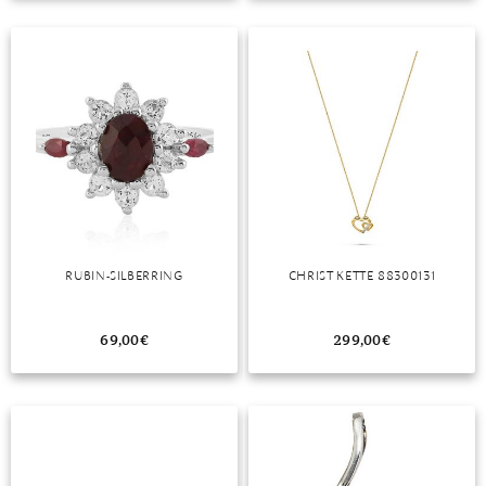
TANSANIT
ZIRKON
RUBIN-SILBERRING
CHRIST KETTE 88300131
69,00
€
299,00
€