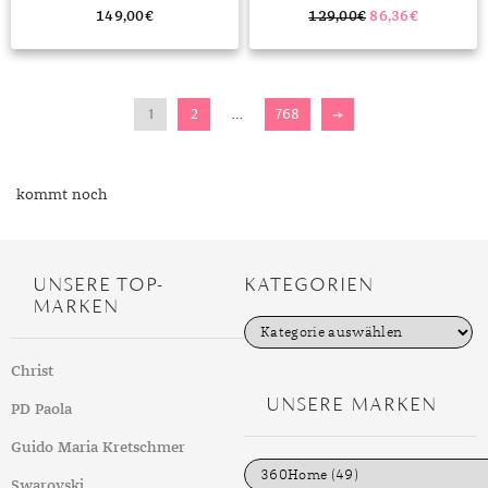
149,00
€
129,00
€
86,36
€
1
2
…
768
→
kommt noch
UNSERE TOP-
KATEGORIEN
MARKEN
K
a
t
Christ
e
g
UNSERE MARKEN
PD Paola
o
r
i
Guido Maria Kretschmer
e
n
Swarovski