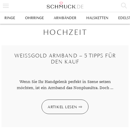
% SALE
RINGE
OHRRINGE
ARMBÄNDER
HALSKETTEN
EDELS
SCHMUCK
HOCHZEIT
RINGE
HERRENRINGE
OHRRINGE
WEISSGOLD ARMBAND – 5 TIPPS FÜR D
EN KAUF
SWAROVSKI RINGE
OHRHÄNGER
ARMBÄNDER
GOLDRINGE
OHRSTECKER
ANKERARMBÄNDER
HALSKETTEN
Wenn Sie Ihr Handgelenk perfekt in Szene setzen
GELBGOLD RINGE
EDELSTAHLRINGE
CREOLEN
DIAMANTANHÄNGER
EDELSTAHLKETTEN
EDELSTEINE & METALLE
möchten, ist ein Armband das Nonplusultra. Doch …
ROTGOLD RINGE
SILBERRINGE
SILBEROHRRINGE
EDELSTAHLARMBÄNDER
GOLDKETTEN
EDELSTEINE
UHREN
ARTIKEL LESEN
WEISSGOLD RINGE
ACHAT
PLATINRINGE
GOLDOHRRINGE
FREUNDSCHAFTSARMBÄNDER
SILBERKETTEN
METALLE & LEGIERUNGEN
DAMENUHREN
ANHÄNGER
GELBGOLDOHRRINGE
ALEXANDRIT
GOLDSCHMUCK
DIAMANTRINGE
EDELSTAHLOHRRINGE
GOLDARMBÄNDER
PLATINKETTEN
RUBIN
HERRENUHREN
GOLDANHÄNGER
EHERINGE