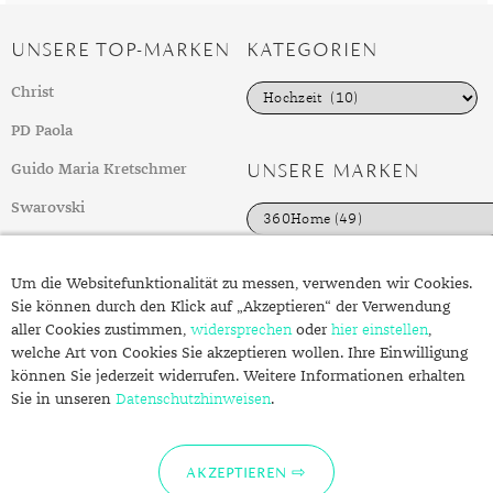
UNSERE TOP-MARKEN
KATEGORIEN
K
Christ
a
t
PD Paola
e
g
UNSERE MARKEN
Guido Maria Kretschmer
o
r
Swarovski
i
e
weitere Top-Marken
n
Um die Websitefunktionalität zu messen, verwenden wir Cookies.
Sie können durch den Klick auf „Akzeptieren“ der Verwendung
FOLGEN SIE UNS
ÜBER SCHMUCK.DE
aller Cookies zustimmen,
widersprechen
oder
hier einstellen
,
welche Art von Cookies Sie akzeptieren wollen. Ihre Einwilligung
Fragen zu Ihrer Bestellung?
können Sie jederzeit widerrufen. Weitere Informationen erhalten
Kontakt
Sie in unseren
Datenschutzhinweisen
.
Datenschutzerklärung
Impressum
AKZEPTIEREN