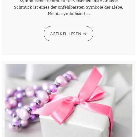
Symbolischer Schmuck für verschiedenste Anlässe
Schmuck ist eines der unfehlbarsten Symbole der Liebe.
MONDSTEIN
Nichts symbolisiert …
MORGANIT
ARTIKEL LESEN
OPAL
PERIDOT
PYRIT
QUARZ
ROSENQUARZ
RUBIN
SAPHIR
SMARAGD
SPINELL