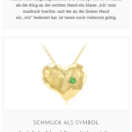
DIAMANT
SYMBOLIK
HAUSHALTSMITTEL
SOMMER
BUSINESS
als der Ring an der rechten Hand ein klares „Ich“ zum
Ausdruck brachte, und der an der linken Hand
DIOPSID
UNGLAUBLICH
WINTER
DINNER
ein „wir“ bedeutet hat, ist heute noch vielerorts gültig.
FLUORIT
ERSTES DATE
GRANAT
ROTER TEPPICH
IOLITH
TREND DES MONATS
JADE
KARNEOL
KUNZIT
KYANIT
LABRADORIT
LAPISLAZULI
SCHMUCK ALS SYMBOL
MARKASIT