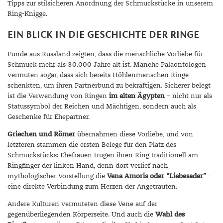
Tipps zur stilsicheren Anordnung der Schmuckstücke in unserem
Ring-Knigge.
MONDSTEIN
EIN BLICK IN DIE GESCHICHTE DER RINGE
MORGANIT
Funde aus Russland zeigten, dass die menschliche Vorliebe für
OPAL
Schmuck mehr als 30.000 Jahre alt ist. Manche Paläontologen
vermuten sogar, dass sich bereits Höhlenmenschen Ringe
PERIDOT
schenkten, um ihren Partnerbund zu bekräftigen. Sicherer belegt
ist die Verwendung von Ringen
im alten Ägypten
– nicht nur als
PYRIT
Statussymbol der Reichen und Mächtigen, sondern auch als
QUARZ
Geschenke für Ehepartner.
Griechen und Römer
übernahmen diese Vorliebe, und von
ROSENQUARZ
letzteren stammen die ersten Belege für den Platz des
Schmuckstücks: Ehefrauen trugen ihren Ring traditionell am
RUBIN
Ringfinger der linken Hand, denn dort verlief nach
SAPHIR
mythologischer Vorstellung die
Vena Amoris oder “Liebesader”
–
eine direkte Verbindung zum Herzen der Angetrauten.
SMARAGD
Andere Kulturen vermuteten diese Vene auf der
gegenüberliegenden Körperseite. Und auch die
Wahl des
SPINELL