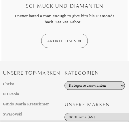
SCHMUCK UND DIAMANTEN
I never hated a man enough to give him his Diamonds
back. Zsa Zsa Gabor …
ARTIKEL LESEN
UNSERE TOP-MARKEN
KATEGORIEN
K
Christ
a
t
PD Paola
e
g
UNSERE MARKEN
Guido Maria Kretschmer
o
r
Swarovski
i
e
weitere Top-Marken
n