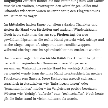
Ringfingers
variierte: Römer, die ihre Verbindung zum Gott Saturn
ausdrücken wollten, bevorzugten den Mittelfinger. Gallier und
TANSANIT
Britannier wiederum waren bekannt dafür, den Fingerschmuck
ZIRKON
am Daumen zu tragen.
Im
Mittelalter
hatten Ringe vor allem sakralen Charakter und
zierten die Hand von Bischöfen und anderen Würdenträgern.
Noch heute sieht man das am sog.
Fischerring
, der neu
gewählten Päpsten an die rechte Hand gesteckt wird. Adelige und
reiche Bürger trugen oft Ringe mit dem Familienwappen,
während Eheringe erst im Spätmittelalter neu entdeckt wurden.
Doch warum eigentlich die
rechte Hand
? Die Antwort hängt mit
der kulturübergreifenden Dominanz dieser Körperseite
zusammen. Während die rechte Hand für wichtige Aufgaben
verwendet wurde, kam die linke Hand hauptsächlich für niedere
Tätigkeiten zum Einsatz. Diese Diskrepanz spiegelt sich auch
sprachlich in Ausdrücken wie “links liegen lassen” oder
“jemanden linken” nieder – im Vergleich zu positiv besetzten
Wörtern wie “richtig”, “aufrecht” oder “rechtschaffen”. Noch heute
gilt die linke Hand in vielen Kulturen als unrein.