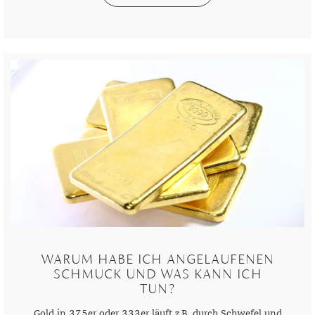
WARUM HABE ICH ANGELAUFENEN
SCHMUCK UND WAS KANN ICH
TUN?
Gold in 375er oder 333er läuft z.B. durch Schwefel und