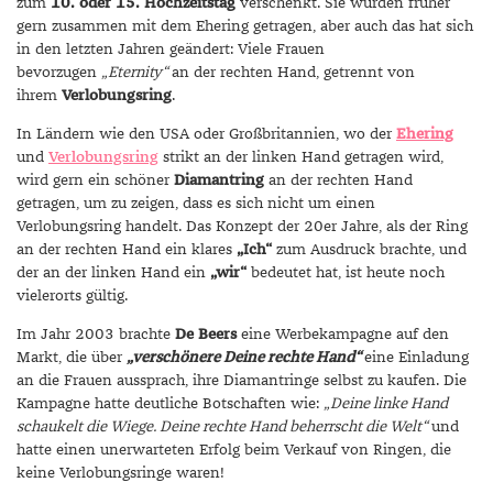
zum
10. oder 15. Hochzeitstag
verschenkt. Sie wurden früher
gern zusammen mit dem Ehering getragen, aber auch das hat sich
in den letzten Jahren geändert: Viele Frauen
bevorzugen
„Eternity“
an der rechten Hand, getrennt von
ihrem
Verlobungsring
.
In Ländern wie den USA oder Großbritannien, wo der
Ehering
und
Verlobungsring
strikt an der linken Hand getragen wird,
wird gern ein schöner
Diamantring
an der rechten Hand
getragen, um zu zeigen, dass es sich nicht um einen
Verlobungsring handelt. Das Konzept der 20er Jahre, als der Ring
an der rechten Hand ein klares
„Ich“
zum Ausdruck brachte, und
der an der linken Hand ein
„wir“
bedeutet hat, ist heute noch
vielerorts gültig.
Im Jahr 2003 brachte
De Beers
eine Werbekampagne auf den
Markt, die über
„verschönere Deine rechte Hand“
eine Einladung
an die Frauen aussprach, ihre Diamantringe selbst zu kaufen. Die
Kampagne hatte deutliche Botschaften wie:
„Deine linke Hand
schaukelt die Wiege. Deine rechte Hand beherrscht die Welt“
und
hatte einen unerwarteten Erfolg beim Verkauf von Ringen, die
keine Verlobungsringe waren!