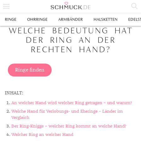
% SALE
RINGE
OHRRINGE
ARMBÄNDER
HALSKETTEN
EDELS
WELCHE BEDEUTUNG HAT
SCHMUCK
DER RING AN DER
RINGE
RECHTEN HAND?
HERRENRINGE
OHRRINGE
SWAROVSKI RINGE
OHRHÄNGER
ARMBÄNDER
Ringe finden
GOLDRINGE
OHRSTECKER
ANKERARMBÄNDER
HALSKETTEN
INHALT:
GELBGOLD RINGE
EDELSTAHLRINGE
CREOLEN
DIAMANTANHÄNGER
EDELSTAHLKETTEN
EDELSTEINE & METALLE
An welcher Hand wird welcher Ring getragen – und warum?
ROTGOLD RINGE
SILBERRINGE
SILBEROHRRINGE
EDELSTAHLARMBÄNDER
GOLDKETTEN
EDELSTEINE
UHREN
Welche Hand für Verlobungs- und Eheringe – Länder im
Vergleich
WEISSGOLD RINGE
ACHAT
PLATINRINGE
GOLDOHRRINGE
FREUNDSCHAFTSARMBÄNDER
SILBERKETTEN
METALLE & LEGIERUNGEN
DAMENUHREN
ANHÄNGER
Der Ring-Knigge – welcher Ring kommt an welche Hand?
GELBGOLDOHRRINGE
ALEXANDRIT
GOLDSCHMUCK
DIAMANTRINGE
EDELSTAHLOHRRINGE
GOLDARMBÄNDER
PLATINKETTEN
RUBIN
HERRENUHREN
GOLDANHÄNGER
EHERINGE
Welcher Ring an welcher Hand