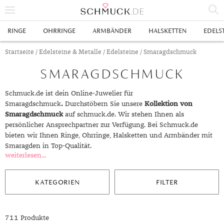
% SALE
RINGE
OHRRINGE
ARMBÄNDER
HALSKETTEN
EDELS
SCHMUCK
Startseite
/
Edelsteine & Metalle
/
Edelsteine
/ Smaragdschmuck
SMARAGDSCHMUCK
RINGE
HERRENRINGE
OHRRINGE
Schmuck.de ist dein Online-Juwelier für
Smaragdschmuck
.
Durchstöbern Sie unsere
Kollektion von
SWAROVSKI RINGE
OHRHÄNGER
ARMBÄNDER
Smaragdschmuck
auf schmuck.de. Wir stehen Ihnen als
persönlicher Ansprechpartner zur Verfügung. Bei Schmuck.de
GOLDRINGE
OHRSTECKER
ANKERARMBÄNDER
HALSKETTEN
bieten wir Ihnen Ringe, Ohrringe, Halsketten und Armbänder mit
Smaragden in Top-Qualität.
GELBGOLD RINGE
EDELSTAHLRINGE
CREOLEN
DIAMANTANHÄNGER
EDELSTAHLKETTEN
EDELSTEINE & METALLE
weiterlesen...
ROTGOLD RINGE
SILBERRINGE
SILBEROHRRINGE
EDELSTAHLARMBÄNDER
GOLDKETTEN
EDELSTEINE
UHREN
KATEGORIEN
FILTER
WEISSGOLD RINGE
ACHAT
PLATINRINGE
GOLDOHRRINGE
FREUNDSCHAFTSARMBÄNDER
SILBERKETTEN
METALLE & LEGIERUNGEN
DAMENUHREN
ANHÄNGER
GELBGOLDOHRRINGE
ALEXANDRIT
GOLDSCHMUCK
DIAMANTRINGE
EDELSTAHLOHRRINGE
GOLDARMBÄNDER
PLATINKETTEN
RUBIN
HERRENUHREN
GOLDANHÄNGER
EHERINGE
711 Produkte