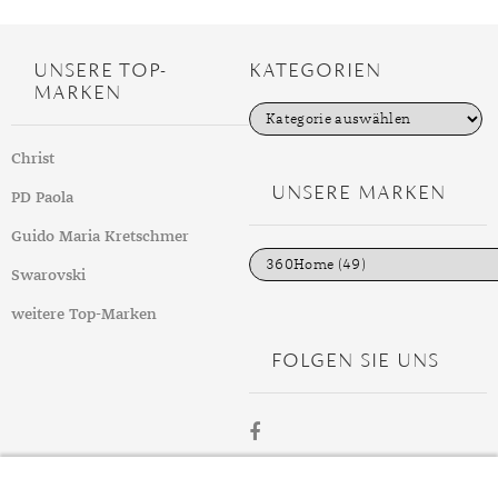
UNSERE TOP-
KATEGORIEN
MARKEN
K
a
t
Christ
e
g
UNSERE MARKEN
PD Paola
o
r
i
Guido Maria Kretschmer
e
n
Swarovski
weitere Top-Marken
FOLGEN SIE UNS
ÜBER