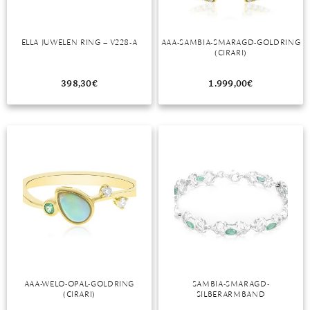
TANSANIT
ELLA JUWELEN RING – V228-A
AAA-SAMBIA-SMARAGD-GOLDRING
ZIRKON
(CIRARI)
398,30
€
1.999,00
€
AAA-WELO-OPAL-GOLDRING
SAMBIA-SMARAGD-
(CIRARI)
SILBERARMBAND