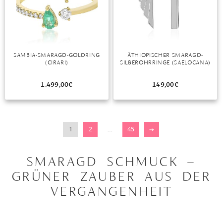
SAMBIA-SMARAGD-GOLDRING
ÄTHIOPISCHER SMARAGD-
(CIRARI)
SILBEROHRRINGE (SAELOCANA)
1.499,00
€
149,00
€
1
2
…
45
→
SMARAGD SCHMUCK –
GRÜNER ZAUBER AUS DER
VERGANGENHEIT