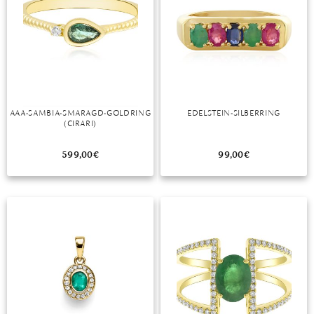
MONDSTEIN
MORGANIT
OPAL
PERIDOT
AAA-SAMBIA-SMARAGD-GOLDRING
EDELSTEIN-SILBERRING
(CIRARI)
PYRIT
599,00
€
99,00
€
QUARZ
ROSENQUARZ
RUBIN
SAPHIR
SMARAGD
SPINELL