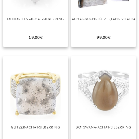
TANSANIT
DENDRITEN-ACHAT-SILBERRING
ACHAT-BUCHSTÜTZE (LAPIS VITALIS)
ZIRKON
19,00
€
99,00
€
GLITZER-ACHAT-SILBERRING
BOTSWANA-ACHAT-SILBERRING