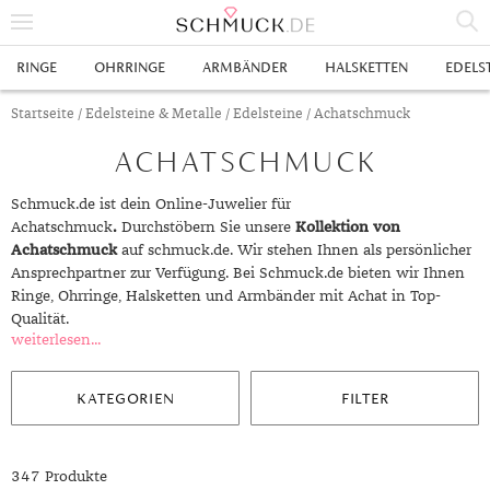
% SALE
RINGE
OHRRINGE
ARMBÄNDER
HALSKETTEN
EDELS
SCHMUCK
Startseite
/
Edelsteine & Metalle
/
Edelsteine
/ Achatschmuck
ACHATSCHMUCK
RINGE
HERRENRINGE
OHRRINGE
Schmuck.de ist dein Online-Juwelier für
Achatschmuck
.
Durchstöbern Sie unsere
Kollektion von
SWAROVSKI RINGE
OHRHÄNGER
ARMBÄNDER
Achatschmuck
auf schmuck.de. Wir stehen Ihnen als persönlicher
Ansprechpartner zur Verfügung. Bei Schmuck.de bieten wir Ihnen
GOLDRINGE
OHRSTECKER
ANKERARMBÄNDER
HALSKETTEN
Ringe, Ohrringe, Halsketten und Armbänder mit Achat in Top-
Qualität.
GELBGOLD RINGE
EDELSTAHLRINGE
CREOLEN
DIAMANTANHÄNGER
EDELSTAHLKETTEN
EDELSTEINE & METALLE
weiterlesen...
ROTGOLD RINGE
SILBERRINGE
SILBEROHRRINGE
EDELSTAHLARMBÄNDER
GOLDKETTEN
EDELSTEINE
UHREN
KATEGORIEN
FILTER
WEISSGOLD RINGE
ACHAT
PLATINRINGE
GOLDOHRRINGE
FREUNDSCHAFTSARMBÄNDER
SILBERKETTEN
METALLE & LEGIERUNGEN
DAMENUHREN
ANHÄNGER
GELBGOLDOHRRINGE
ALEXANDRIT
GOLDSCHMUCK
DIAMANTRINGE
EDELSTAHLOHRRINGE
GOLDARMBÄNDER
PLATINKETTEN
RUBIN
HERRENUHREN
GOLDANHÄNGER
EHERINGE
347 Produkte