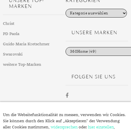
UNSERE TOP-
KATEGORIEN
MARKEN
K
a
t
Christ
e
g
UNSERE MARKEN
PD Paola
o
r
i
Guido Maria Kretschmer
e
n
Swarovski
weitere Top-Marken
FOLGEN SIE UNS
ÜBER
Um die Websitefunktionalität zu messen, verwenden wir Cookies.
SCHMUCK.DE
Sie können durch den Klick auf „Akzeptieren“ der Verwendung
aller Cookies zustimmen,
widersprechen
oder
hier einstellen
,