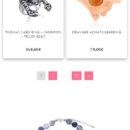
THOMAS SABO RING – SKORPION
ORANGER ACHAT-SILBERRING
– TR2251-508-7
348,60
€
79,00
€
1
2
…
22
→