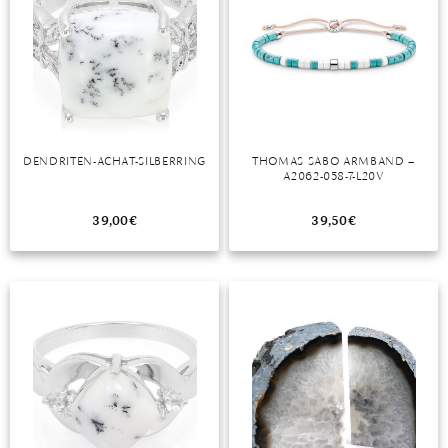
MONDSTEIN
MORGANIT
OPAL
PERIDOT
DENDRITEN-ACHAT-SILBERRING
THOMAS SABO ARMBAND –
A2062-058-7-L20V
PYRIT
39,00
€
39,50
€
QUARZ
ROSENQUARZ
RUBIN
SAPHIR
SMARAGD
SPINELL