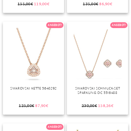
DIAMANT
SYMBOLIK
HAUSHALTSMITTEL
SOMMER
BUSINESS
155,00
€
119,00
€
135,00
€
86,90
€
DIOPSID
UNGLAUBLICH
WINTER
DINNER
FLUORIT
ERSTES DATE
ANGEBOT!
ANGEBOT!
GRANAT
ROTER TEPPICH
IOLITH
TREND DES MONATS
JADE
KARNEOL
KUNZIT
SWAROVSKI KETTE 5640292
SWAROVSKI SCHMUCK-SET
SPARKLING DC 5516488
KYANIT
LABRADORIT
125,00
€
87,90
€
230,00
€
158,26
€
LAPISLAZULI
ANGEBOT!
MARKASIT