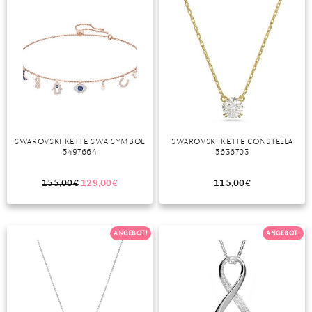
MONDSTEIN
MORGANIT
OPAL
PERIDOT
PYRIT
SWAROVSKI KETTE SWA SYMBOL
SWAROVSKI KETTE CONSTELLA
5497664
5636703
QUARZ
155,00
€
129,00
€
115,00
€
ROSENQUARZ
RUBIN
ANGEBOT!
ANGEBOT!
SAPHIR
SMARAGD
SPINELL