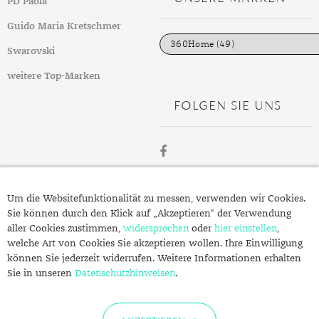
PD Paola
o
r
i
Guido Maria Kretschmer
e
n
Swarovski
weitere Top-Marken
FOLGEN SIE UNS
ÜBER
Um die Websitefunktionalität zu messen, verwenden wir Cookies.
SCHMUCK.DE
Sie können durch den Klick auf „Akzeptieren“ der Verwendung
aller Cookies zustimmen,
widersprechen
oder
hier einstellen
,
welche Art von Cookies Sie akzeptieren wollen. Ihre Einwilligung
Fragen zu Ihrer Bestellung?
können Sie jederzeit widerrufen. Weitere Informationen erhalten
Kontakt
Sie in unseren
Datenschutzhinweisen
.
Datenschutzerklärung
Impressum