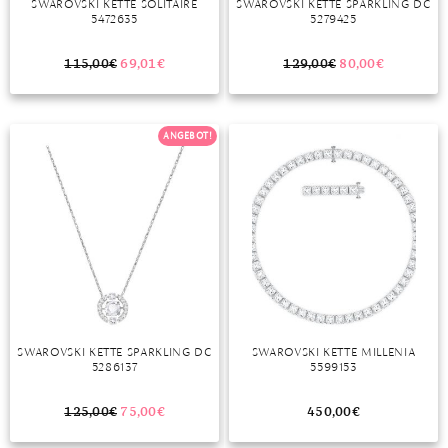
SWAROVSKI KETTE SOLITAIRE
SWAROVSKI KETTE SPARKLING DC
5472635
5279425
115,00
€
69,01
€
129,00
€
80,00
€
ANGEBOT!
SWAROVSKI KETTE SPARKLING DC
SWAROVSKI KETTE MILLENIA
5286137
5599153
125,00
€
75,00
€
450,00
€