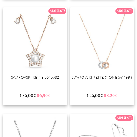
ANGEBOT!
ANGEBOT!
SWAROVSKI KETTE 5645382
SWAROVSKI KETTE STONE 5414999
135,00
€
86,90
€
125,00
€
83,20
€
ANGEBOT!