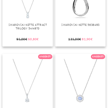
TANSANIT
ZIRKON
SWAROVSKI KETTE ATTRACT
SWAROVSKI KETTE 5636493
TRILOGY 5414970
95,00
€
60,80
€
135,00
€
81,90
€
ANGEBOT!
ANGEBOT!