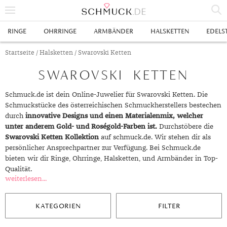
% SALE
RINGE
OHRRINGE
ARMBÄNDER
HALSKETTEN
EDELS
SCHMUCK
Startseite
/
Halsketten
/ Swarovski Ketten
SWAROVSKI KETTEN
RINGE
HERRENRINGE
OHRRINGE
Schmuck.de ist dein Online-Juwelier für Swarovski Ketten. Die
Schmuckstücke des österreichischen Schmuckherstellers bestechen
SWAROVSKI RINGE
OHRHÄNGER
ARMBÄNDER
durch
innovative Designs und einen Materialenmix, welcher
unter anderem Gold- und Roségold-Farben ist.
Durchstöbere die
GOLDRINGE
OHRSTECKER
ANKERARMBÄNDER
HALSKETTEN
Swarovski Ketten Kollektion
auf schmuck.de. Wir stehen dir als
persönlicher Ansprechpartner zur Verfügung. Bei Schmuck.de
GELBGOLD RINGE
EDELSTAHLRINGE
CREOLEN
DIAMANTANHÄNGER
EDELSTAHLKETTEN
EDELSTEINE & METALLE
bieten wir dir Ringe, Ohrringe, Halsketten, und Armbänder in Top-
Qualität.
ROTGOLD RINGE
SILBERRINGE
SILBEROHRRINGE
EDELSTAHLARMBÄNDER
GOLDKETTEN
EDELSTEINE
UHREN
weiterlesen...
WEISSGOLD RINGE
ACHAT
PLATINRINGE
GOLDOHRRINGE
FREUNDSCHAFTSARMBÄNDER
SILBERKETTEN
METALLE & LEGIERUNGEN
DAMENUHREN
ANHÄNGER
KATEGORIEN
FILTER
GELBGOLDOHRRINGE
ALEXANDRIT
GOLDSCHMUCK
DIAMANTRINGE
EDELSTAHLOHRRINGE
GOLDARMBÄNDER
PLATINKETTEN
RUBIN
HERRENUHREN
GOLDANHÄNGER
EHERINGE