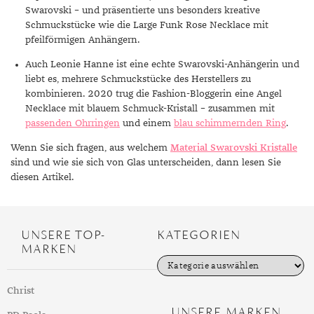
Swarovski – und präsentierte uns besonders kreative
Schmuckstücke wie die Large Funk Rose Necklace mit
pfeilförmigen Anhängern.
Auch Leonie Hanne ist eine echte Swarovski-Anhängerin und
liebt es, mehrere Schmuckstücke des Herstellers zu
kombinieren. 2020 trug die Fashion-Bloggerin eine Angel
Necklace mit blauem Schmuck-Kristall – zusammen mit
passenden Ohrringen
und einem
blau schimmernden Ring
.
Wenn Sie sich fragen, aus welchem
Material Swarovski Kristalle
sind und wie sie sich von Glas unterscheiden, dann lesen Sie
diesen Artikel.
UNSERE TOP-
KATEGORIEN
MARKEN
K
a
t
Christ
e
g
UNSERE MARKEN