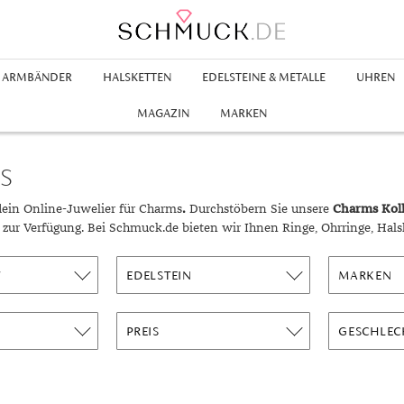
ARMBÄNDER
HALSKETTEN
EDELSTEINE & METALLE
UHREN
Ringe
hänger
Legierungen
en
nhänger
Goldringe
Creolen
Edelstahlarmbänder
Silberketten
Rubin
Kinderuhren
Silberanhänger
Inspiration
MAGAZIN
MARKEN
hrringe
bänder
en
hänger
hmuck
Platinohrringe
Lederarmbänder
Swarovskiketten
Smaradgd
Perlenanhänger
Gelbgold Ringe
Aus Aller Welt
inge
änder
t
gold
Swarovski Ohrringe
Swarovski Armbänder
Zirkonia
Swarovski Anhänger
Rotgold Ringe
Geschenke für Ihn
S
m
old
Weißgold Ringe
Geschenke für Sie
dein Online-Juwelier für Charms
.
Durchstöbern Sie unsere
Charms Koll
nge
gold
Kleine Geschenke
zur Verfügung. Bei Schmuck.de bieten wir Ihnen Ringe, Ohrringe, Hals
chmuck
ng
Schmuck für Kinder
chmuck
T
EDELSTEIN
MARKEN
ski Schmuck
Stilberatung
PREIS
GESCHLEC
ionen
Farbberatung
g
Stile