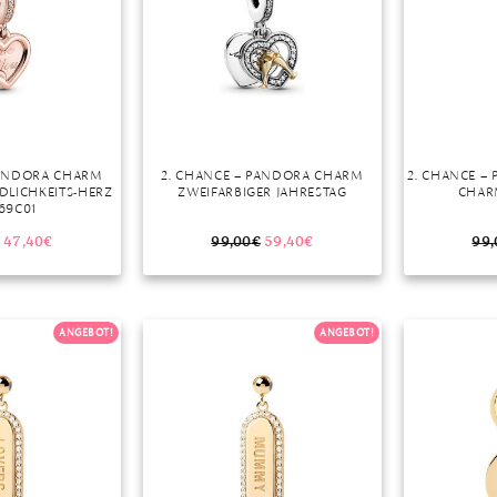
PANDORA CHARM
2. CHANCE – PANDORA CHARM
2. CHANCE –
DLICHKEITS-HERZ
ZWEIFARBIGER JAHRESTAG
CHAR
69C01
47,40
€
99,00
€
59,40
€
99,
ANGEBOT!
ANGEBOT!