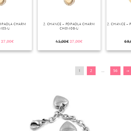
PDPAOLA CHARM
2. CHANCE – PDPAOLA CHARM
2. CHANCE – 
-103-U
CH01-106-U
27,00
€
45,00
€
27,00
€
69,
1
2
…
56
→