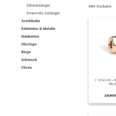
Chalzedon
Goldschmuck reinigen
Herbst
Silberanhänger
886 Produkte
Chrysopras
Silberschmuck reinigen
Somme
Swarovski Anhänger
Citrin
Haushaltsmittel
Winter
Armbänder
Diamant
Edelsteine & Metalle
Diopsid
Halsketten
Fluorit
Ohrringe
Granat
Ringe
Iolith
Schmuck
Jade
Uhren
Karneol
Kunzit
2. CHANCE –
BELI
Kyanit
Labradorit
29,90
€
Lapislazuli
Markasit