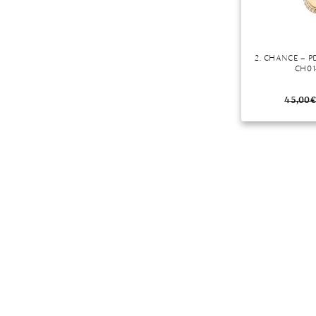
2. CHANCE – 
CH01
45,00
€