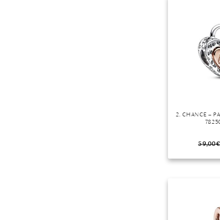
Mondstein
Morganit
Opal
Peridot
Pyrit
Quarz
Rosenquarz
Rubin
2. CHANCE – 
Saphir
7825
Smaragd
59,00
€
Spinell
Tansanit
Zirkon