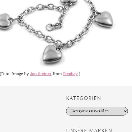
(Foto: Image by
Jan Steiner
from
Pixabay
)
KATEGORIEN
K
a
t
e
g
UNSERE MARKEN