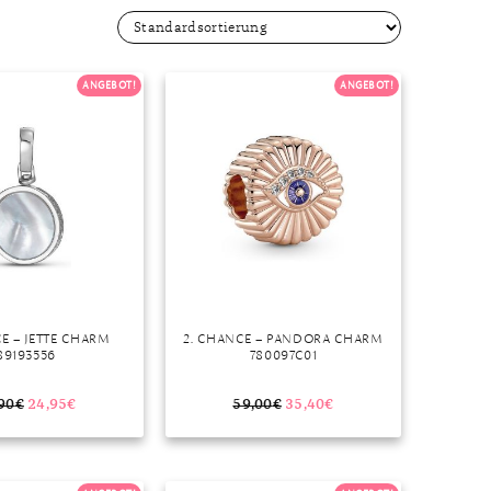
Dinner
Erstes Date
Roter Teppich
ANGEBOT!
ANGEBOT!
Trend des Monats
CE – JETTE CHARM
2. CHANCE – PANDORA CHARM
89193556
780097C01
90
€
24,95
€
59,00
€
35,40
€