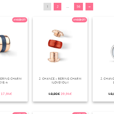
1
2
…
56
→
r
ANGEBOT!
ANGEBOT!
 BERING CHARM
2. CHANCE – BERING CHARM
2. CHAN
EVE-4
ILOVEYOU-1
17,94
€
49,90
€
29,94
€
49,