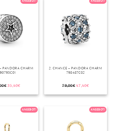
ANGEBOT!
ANGEBOT!
 – PANDORA CHARM
2. CHANCE – PANDORA CHARM
90793C01
798487C02
00
€
35,40
€
79,00
€
47,40
€
ANGEBOT!
ANGEBOT!