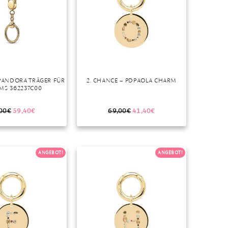
 PANDORA TRÄGER FÜR
2. CHANCE – PDPAOLA CHARM
MS 362237C00
00
€
59,40
€
69,00
€
41,40
€
ANGEBOT!
ANGEBOT!