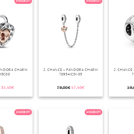
ANGEBOT!
ANGEBOT!
PANDORA CHARM
2. CHANCE – PANDORA CHARM
2. CHANCE
05C00
789541C01-05
7
35,40
€
79,00
€
47,40
€
59,
ANGEBOT!
ANGEBOT!