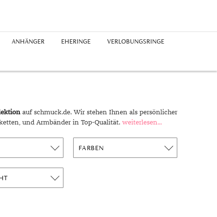
ANHÄNGER
EHERINGE
VERLOBUNGSRINGE
Edelstahlringe
Silberohrringe
Freundschaftsarmbänder
Platinketten
Saphir
Chronographen
Platinanhänger
Guide
Silberringe
Diamantohrringe
Perlenarmbänder
Herrenketten
Perlen
Buchstaben
Epochen
Platinringe
rhodiniert
Expertenrat
Diamantringe
Geschichte
ektion
auf schmuck.de. Wir stehen Ihnen als persönlicher
Materialien
ketten, und Armbänder in Top-Qualität.
weiterlesen...
Ringgrößen
Symbolik
FARBEN
Unglaublich
Trends
HT
Alltag
Business