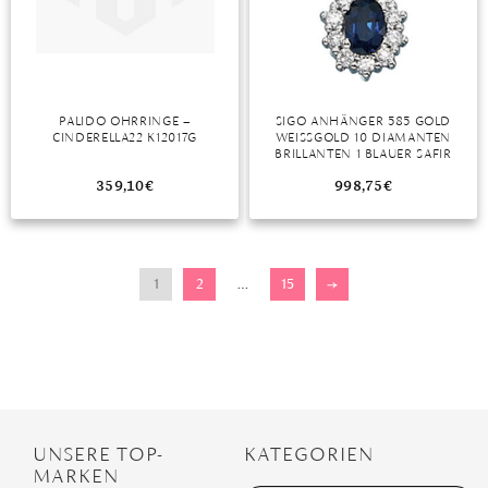
PALIDO OHRRINGE –
SIGO ANHÄNGER 585 GOLD
CINDERELLA22 K12017G
WEISSGOLD 10 DIAMANTEN B
RILLANTEN 1 BLAUER SAFIR G
OLDANHÄNGER
359,10
€
998,75
€
1
2
…
15
→
UNSERE TOP-
KATEGORIEN
MARKEN