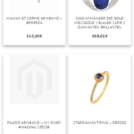
TANSANIT
MAMAN ET SOPHIE ARMBAND –
SIGO ANHÄNGER 585 GOLD
ZIRKON
BPDRPZA
WEISSGOLD 1 BLAUER SAFIR 2 D
IAMANTEN BRILLANTEN G
OLDANHÄNGER
143,20
€
368,01
€
PALIDO ARMBAND – MY DIARY
STARDIAMANT RING – D6523G
#WACHAU S5523R