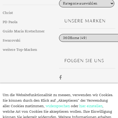
K
a
t
Christ
e
g
UNSERE MARKEN
PD Paola
o
r
i
Guido Maria Kretschmer
e
n
Swarovski
weitere Top-Marken
FOLGEN SIE UNS
ÜBER
Um die Websitefunktionalität zu messen, verwenden wir Cookies.
SCHMUCK.DE
Sie können durch den Klick auf „Akzeptieren“ der Verwendung
aller Cookies zustimmen,
widersprechen
oder
hier einstellen
,
welche Art von Cookies Sie akzeptieren wollen. Ihre Einwilligung
Fragen zu Ihrer Bestellung?
können Sie jederzeit widerrufen. Weitere Informationen erhalten