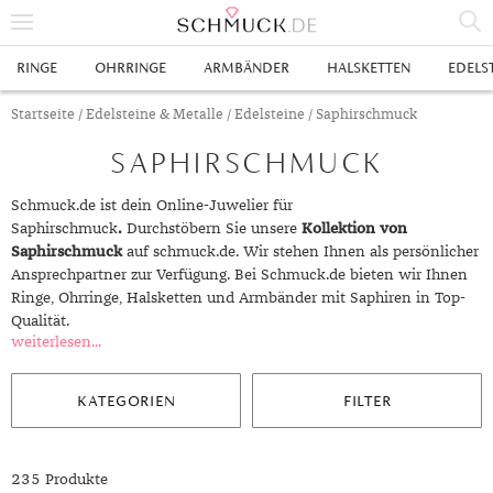
% SALE
RINGE
OHRRINGE
ARMBÄNDER
HALSKETTEN
EDELS
SCHMUCK
Startseite
/
Edelsteine & Metalle
/
Edelsteine
/ Saphirschmuck
SAPHIRSCHMUCK
RINGE
HERRENRINGE
OHRRINGE
Schmuck.de ist dein Online-Juwelier für
Saphirschmuck
.
Durchstöbern Sie unsere
Kollektion von
SWAROVSKI RINGE
OHRHÄNGER
ARMBÄNDER
Saphirschmuck
auf schmuck.de. Wir stehen Ihnen als persönlicher
Ansprechpartner zur Verfügung. Bei Schmuck.de bieten wir Ihnen
GOLDRINGE
OHRSTECKER
ANKERARMBÄNDER
HALSKETTEN
Ringe, Ohrringe, Halsketten und Armbänder mit Saphiren in Top-
Qualität.
GELBGOLD RINGE
EDELSTAHLRINGE
CREOLEN
DIAMANTANHÄNGER
EDELSTAHLKETTEN
EDELSTEINE & METALLE
weiterlesen...
ROTGOLD RINGE
SILBERRINGE
SILBEROHRRINGE
EDELSTAHLARMBÄNDER
GOLDKETTEN
EDELSTEINE
UHREN
KATEGORIEN
FILTER
WEISSGOLD RINGE
ACHAT
PLATINRINGE
GOLDOHRRINGE
FREUNDSCHAFTSARMBÄNDER
SILBERKETTEN
METALLE & LEGIERUNGEN
DAMENUHREN
ANHÄNGER
GELBGOLDOHRRINGE
ALEXANDRIT
GOLDSCHMUCK
DIAMANTRINGE
EDELSTAHLOHRRINGE
GOLDARMBÄNDER
PLATINKETTEN
RUBIN
HERRENUHREN
GOLDANHÄNGER
EHERINGE
235 Produkte