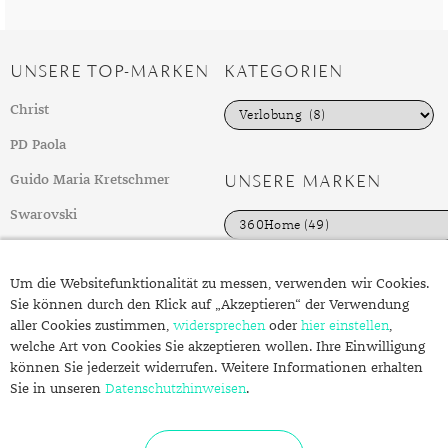
UNSERE TOP-MARKEN
KATEGORIEN
K
Christ
a
t
PD Paola
e
g
UNSERE MARKEN
Guido Maria Kretschmer
o
r
Swarovski
i
e
weitere Top-Marken
n
Um die Websitefunktionalität zu messen, verwenden wir Cookies.
Sie können durch den Klick auf „Akzeptieren“ der Verwendung
FOLGEN SIE UNS
ÜBER SCHMUCK.DE
aller Cookies zustimmen,
widersprechen
oder
hier einstellen
,
welche Art von Cookies Sie akzeptieren wollen. Ihre Einwilligung
Fragen zu Ihrer Bestellung?
können Sie jederzeit widerrufen. Weitere Informationen erhalten
Kontakt
Sie in unseren
Datenschutzhinweisen
.
Datenschutzerklärung
Impressum