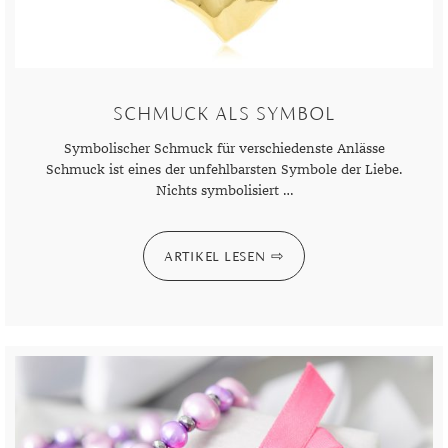
DIAMANT
SYMBOLIK
HAUSHALTSMITTEL
SOMMER
BUSINESS
DIOPSID
UNGLAUBLICH
WINTER
DINNER
FLUORIT
ERSTES DATE
SCHMUCK ALS SYMBOL
GRANAT
ROTER TEPPICH
Symbolischer Schmuck für verschiedenste Anlässe
IOLITH
TREND DES MONATS
Schmuck ist eines der unfehlbarsten Symbole der Liebe.
Nichts symbolisiert …
JADE
KARNEOL
ARTIKEL LESEN
KUNZIT
KYANIT
LABRADORIT
LAPISLAZULI
MARKASIT