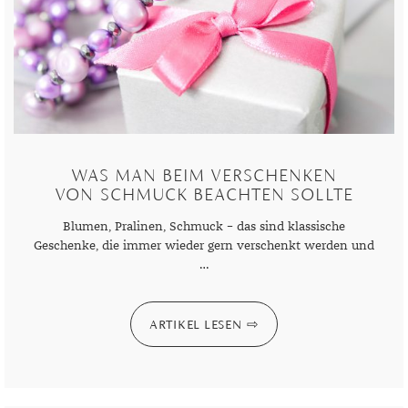
MONDSTEIN
MORGANIT
OPAL
PERIDOT
WAS MAN BEIM VERSCHENKEN
PYRIT
VON SCHMUCK BEACHTEN SOLLTE
QUARZ
Blumen, Pralinen, Schmuck – das sind klassische
Geschenke, die immer wieder gern verschenkt werden und
ROSENQUARZ
…
RUBIN
SAPHIR
ARTIKEL LESEN
SMARAGD
SPINELL