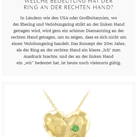
WELCHE BEDEUTUNG HAT DER
GELBGOLD
ROTGOLDOHRRINGE
AMETHYST
SILBERSCHMUCK
GELBGOLD ANHÄNGER
PERLENRINGE
PLATINOHRRINGE
HERRENARMBÄNDER
DIAMANTENKETTEN
SAPHIR
KINDERUHREN
EDELSTAHLANHÄNGER
VERLOBUNGSRINGE
RING AN DER RECHTEN HAND?
ROTGOLD
WEISSGOLDOHRRINGE
AMETRIN
PLATINSCHMUCK
ROTGOLD ANHÄNGER
ZIRKONIARINGE
DIAMANTOHRRINGE
LEDERARMBÄNDER
PERLENKETTEN
SMARADGD
CHRONOGRAPHEN
SILBERANHÄNGER
MAGAZIN
In Ländern wie den USA oder Großbritannien, wo
der Ehering und Verlobungsring strikt an der linken Hand
WEISSGOLD
ANDALUSIT
SWAROVSKI SCHMUCK
WEISSGOLD ANHÄNGER
PERLENOHRRINGE
PERLENARMBÄNDER
SWAROVSKIKETTEN
PERLEN
PLATINANHÄNGER
WERTANLAGE
MARKEN
getragen wird, wird gern ein schöner Diamantring an der
rechten Hand getragen, um zu zeigen, dass es sich nicht um
APATIT
EDELSTEINE
SWAROVSKI OHRRINGE
PLATINARMBÄNDER
HERRENKETTEN
ZIRKONIA
DIAMANTANHÄNGER
ANLÄSSE
einen Verlobungsring handelt. Das Konzept der 20er Jahre,
als der Ring an der rechten Hand ein klares „Ich“ zum
AQUAMARIN
GOLD
GEBURT
SILBERARMBÄNDER
FUSSKETTEN
RHODINIERT
PERLENANHÄNGER
INSPIRATION
Ausdruck brachte, und der an der linken Hand
ein „wir“ bedeutet hat, ist heute noch vielerorts gültig.
AVENTURIN
SILBER
HOCHZEIT
AUS ALLER WELT
SWAROVSKI ARMBÄNDER
BUCHSTABEN
GUIDE
BERNSTEIN
QUALITÄT
JUBILÄUM
GESCHENKE FÜR IHN
EPOCHEN
CHARMS
PFLEGETIPPS
BERYLL
SCHMUCKSCHÄTZUNG
TAUFE
GESCHENKE FÜR SIE
EXPERTENRAT
AUFBEWAHRUNG
SWAROVSKI ANHÄNGER
STYLES
CHALZEDON
VERLOBUNG
KLEINE GESCHENKE
GESCHICHTE
BESCHICHTUNG
KOLLEKTIONEN
STILBERATUNG
CHRYSOPRAS
SCHMUCK FÜR KINDER
MATERIALIEN
GOLDSCHMUCK REINIGEN
FRÜHLING
FARBBERATUNG
TRENDS
CITRIN
RINGGRÖSSEN
SILBERSCHMUCK REINIGEN
HERBST
STILE
ALLTAG