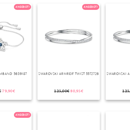
ANGEBOT!
ANGEBOT!
MBAND 5639187
SWAROVSKI ARMREIF TWIST 5572726
SWAROVSKI AR
€
79,90
€
125,00
€
80,95
€
125
ANGEBOT!