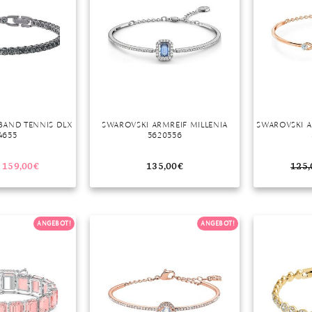
BAND TENNIS DLX
SWAROVSKI ARMREIF MILLENIA
SWAROVSKI A
4655
5620556
159,00
€
135,00
€
125,
ANGEBOT!
ANGEBOT!