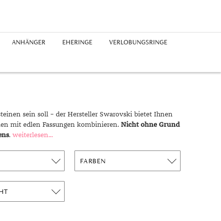
ANHÄNGER
EHERINGE
VERLOBUNGSRINGE
Edelstahlringe
Silberohrringe
Freundschaftsarmbänder
Platinketten
Saphir
Chronographen
Platinanhänger
Guide
Silberringe
Diamantohrringe
Perlenarmbänder
Herrenketten
Perlen
Buchstaben
Epochen
Platinringe
rhodiniert
Expertenrat
Diamantringe
Geschichte
einen sein soll – der Hersteller Swarovski bietet Ihnen
Materialien
rmen mit edlen Fassungen kombinieren.
Nicht ohne Grund
Ringgrößen
ens
.
weiterlesen...
Symbolik
FARBEN
Unglaublich
Trends
HT
Alltag
Business