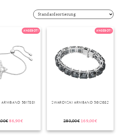
Dinner
Erstes Date
Roter Teppich
Trend des Monats
ANGEBOT!
ANGEBOT!
 ARMBAND 5617881
SWAROVSKI ARMBAND 5612682
,00
€
86,90
€
280,00
€
169,00
€