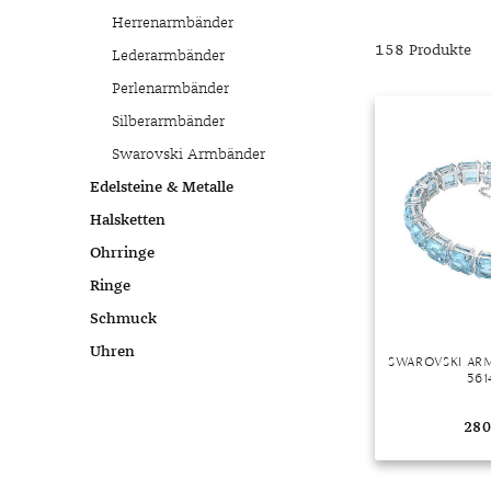
Chalzedon
Goldschmuck reinigen
Herbst
Herrenarmbänder
Chrysopras
Silberschmuck reinigen
Somme
158 Produkte
Lederarmbänder
Citrin
Haushaltsmittel
Winter
Perlenarmbänder
Diamant
Silberarmbänder
Diopsid
Swarovski Armbänder
Fluorit
Edelsteine & Metalle
Granat
Halsketten
Iolith
Ohrringe
Jade
Ringe
Karneol
Schmuck
Kunzit
Uhren
SWAROVSKI AR
Kyanit
561
Labradorit
280
Lapislazuli
Markasit