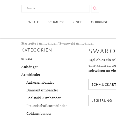
% SALE
SCHMUCK
RINGE
OHRRINGE
Herrenringe
Ohrhänger
Ankerarmbänder
Edelstahlketten
Edelsteine
Damenuhren
Goldanhänger
Wertanlage
Swarovski 
Ohrstecker
Diamantan
Goldketten
Metalle & 
Herrenuhr
Edelstahla
Anlässe
Goldohrringe
Goldarmbänder
Diamantenketten
Achat
Gelbgold Anhänger
Edelsteine
Edelstahlo
Herrenarm
Perlenkett
Diamantan
Goldsc
Geburt
Startseite
/
Armbänder
/ Swarovski Armbänder
Platinarmbänder
Fußketten
Gelbgoldohrringe
Alexandrit
Rotgold Anhänger
Gold
Perlenohrr
Silberarmb
Charms
Hochzei
Gelb
SWARO
KATEGORIEN
Rotgoldohrringe
Amethyst
Weißgold Anhänger
Silber
Jubiläu
Rotg
% Sale
Egal ob es ein s
Perlenringe
Weißgoldohrringe
Ametrin
Qualität
Zirkoniari
Taufe
Weiß
eine kaum zu to
Anhänger
Andalusit
Schmuckschätzung
Silbers
Verlobu
schwören so vi
Armbänder
Apatit
Platins
Ankerarmbänder
SCHMUCKAR
Aquamarin
Swarov
Diamantarmbänder
Pflegetipps
Aventurin
Styles
Edelstahl Armbänder
LEGIERUNG
Bernstein
Aufbewahrung
Kollekt
Freundschaftsarmbänder
Beryll
Beschichtung
Frühlin
Goldarmbänder