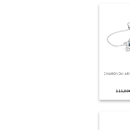
Mondstein
Morganit
Opal
Peridot
Pyrit
Quarz
Rosenquarz
Rubin
Saphir
SWAROVSKI AR
Smaragd
Spinell
115,00
Tansanit
Zirkon