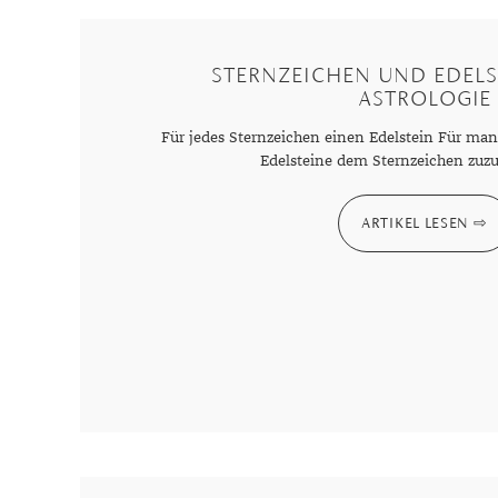
Mondstein
Morganit
STERNZEICHEN UND EDELS
Opal
ASTROLOGIE
Peridot
Für jedes Sternzeichen einen Edelstein Für manc
Pyrit
Edelsteine dem Sternzeichen zuz
Quarz
Rosenquarz
ARTIKEL LESEN
Rubin
Saphir
Smaragd
Spinell
Tansanit
Zirkon