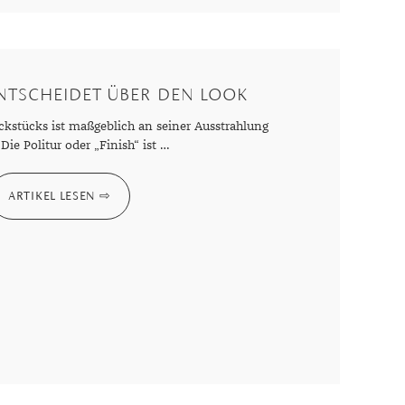
Dinner
Erstes Date
Roter Teppich
Trend des Monats
ENTSCHEIDET ÜBER DEN LOOK
ckstücks ist maßgeblich an seiner Ausstrahlung
 Die Politur oder „Finish“ ist …
ARTIKEL LESEN