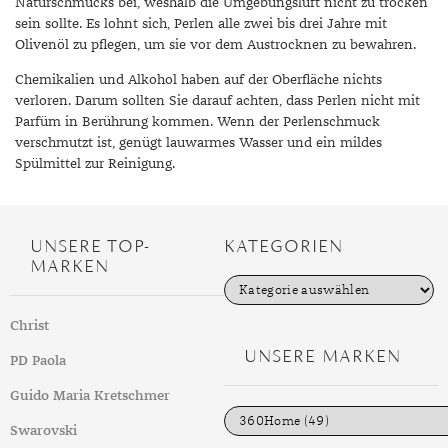
Naturschmucks bei, weshalb die Umgebungsluft nicht zu trocken
sein sollte. Es lohnt sich, Perlen alle zwei bis drei Jahre mit
Olivenöl zu pflegen, um sie vor dem Austrocknen zu bewahren.
Chemikalien und Alkohol haben auf der Oberfläche nichts
verloren. Darum sollten Sie darauf achten, dass Perlen nicht mit
Parfüm in Berührung kommen. Wenn der Perlenschmuck
verschmutzt ist, genügt lauwarmes Wasser und ein mildes
Spülmittel zur Reinigung.
UNSERE TOP-
KATEGORIEN
MARKEN
K
a
t
Christ
e
g
UNSERE MARKEN
PD Paola
o
r
i
Guido Maria Kretschmer
e
n
Swarovski