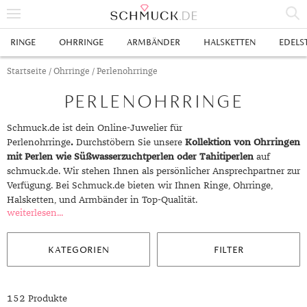
% SALE
RINGE
OHRRINGE
ARMBÄNDER
HALSKETTEN
EDELS
SCHMUCK
Startseite
/
Ohrringe
/ Perlenohrringe
PERLENOHRRINGE
RINGE
HERRENRINGE
OHRRINGE
Schmuck.de ist dein Online-Juwelier für
Perlenohrringe
.
Durchstöbern Sie unsere
Kollektion von Ohrringen
SWAROVSKI RINGE
OHRHÄNGER
ARMBÄNDER
mit Perlen wie Süßwasserzuchtperlen oder Tahitiperlen
auf
schmuck.de. Wir stehen Ihnen als persönlicher Ansprechpartner zur
GOLDRINGE
OHRSTECKER
ANKERARMBÄNDER
HALSKETTEN
Verfügung. Bei Schmuck.de bieten wir Ihnen Ringe, Ohrringe,
Halsketten, und Armbänder in Top-Qualität.
GELBGOLD RINGE
EDELSTAHLRINGE
CREOLEN
DIAMANTANHÄNGER
EDELSTAHLKETTEN
EDELSTEINE & METALLE
weiterlesen...
ROTGOLD RINGE
SILBERRINGE
SILBEROHRRINGE
EDELSTAHLARMBÄNDER
GOLDKETTEN
EDELSTEINE
UHREN
KATEGORIEN
FILTER
WEISSGOLD RINGE
ACHAT
PLATINRINGE
GOLDOHRRINGE
FREUNDSCHAFTSARMBÄNDER
SILBERKETTEN
METALLE & LEGIERUNGEN
DAMENUHREN
ANHÄNGER
GELBGOLDOHRRINGE
ALEXANDRIT
GOLDSCHMUCK
DIAMANTRINGE
EDELSTAHLOHRRINGE
GOLDARMBÄNDER
PLATINKETTEN
RUBIN
HERRENUHREN
GOLDANHÄNGER
EHERINGE
152 Produkte