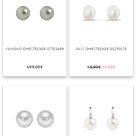
MONDSTEIN
MORGANIT
OPAL
PERIDOT
YAMOKO OHRSTECKER 87783499
FAVS OHRSTECKER 88250125
PYRIT
499,00
€
49,90
€
33,16
€
QUARZ
ROSENQUARZ
RUBIN
SAPHIR
SMARAGD
SPINELL