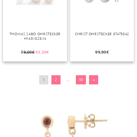
THOMAS SABO OHRSTECKER
CHRIST OHRSTECKER 87475042
H1431-028-14
79,00
€
63,20
€
99,90
€
1
2
…
10
→