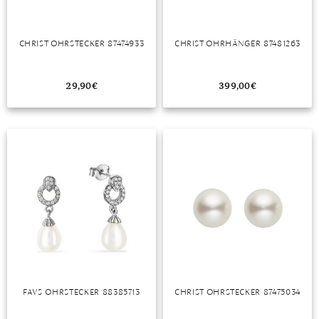
TANSANIT
CHRIST OHRSTECKER 87474933
CHRIST OHRHÄNGER 87481263
ZIRKON
29,90
€
399,00
€
FAVS OHRSTECKER 88385713
CHRIST OHRSTECKER 87475034