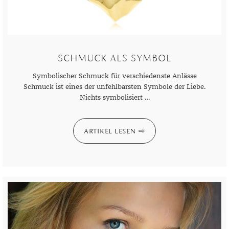
DIAMANT
SYMBOLIK
HAUSHALTSMITTEL
SOMMER
BUSINESS
DIOPSID
UNGLAUBLICH
WINTER
DINNER
FLUORIT
ERSTES DATE
SCHMUCK ALS SYMBOL
GRANAT
ROTER TEPPICH
Symbolischer Schmuck für verschiedenste Anlässe
IOLITH
TREND DES MONATS
Schmuck ist eines der unfehlbarsten Symbole der Liebe.
Nichts symbolisiert …
JADE
KARNEOL
ARTIKEL LESEN
KUNZIT
KYANIT
LABRADORIT
LAPISLAZULI
MARKASIT