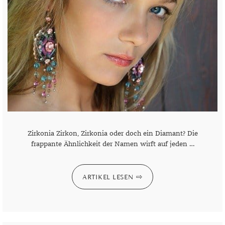
MONDSTEIN
MORGANIT
OPAL
PERIDOT
PYRIT
QUARZ
Zirkonia Zirkon, Zirkonia oder doch ein Diamant? Die
ROSENQUARZ
frappante Ähnlichkeit der Namen wirft auf jeden …
RUBIN
ARTIKEL LESEN
SAPHIR
SMARAGD
SPINELL