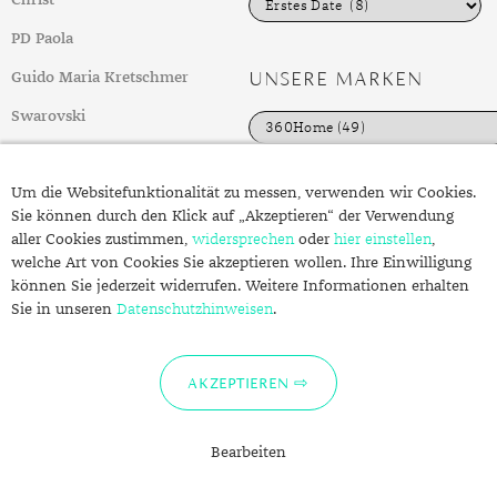
Christ
a
t
PD Paola
e
g
UNSERE MARKEN
Guido Maria Kretschmer
o
r
Swarovski
i
e
weitere Top-Marken
n
Um die Websitefunktionalität zu messen, verwenden wir Cookies.
Sie können durch den Klick auf „Akzeptieren“ der Verwendung
FOLGEN SIE UNS
ÜBER SCHMUCK.DE
aller Cookies zustimmen,
widersprechen
oder
hier einstellen
,
welche Art von Cookies Sie akzeptieren wollen. Ihre Einwilligung
Fragen zu Ihrer Bestellung?
können Sie jederzeit widerrufen. Weitere Informationen erhalten
Kontakt
Sie in unseren
Datenschutzhinweisen
.
Datenschutzerklärung
Impressum
AKZEPTIEREN
Bearbeiten
© 2022 Schmuck.de