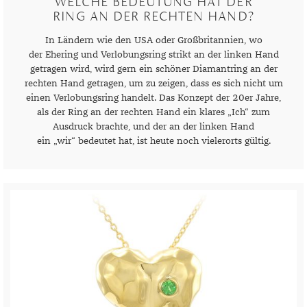
WELCHE BEDEUTUNG HAT DER
GELBGOLD
ROTGOLDOHRRINGE
AMETHYST
SILBERSCHMUCK
GELBGOLD ANHÄNGER
PERLENRINGE
PLATINOHRRINGE
HERRENARMBÄNDER
DIAMANTENKETTEN
SAPHIR
KINDERUHREN
EDELSTAHLANHÄNGER
VERLOBUNGSRINGE
RING AN DER RECHTEN HAND?
ROTGOLD
WEISSGOLDOHRRINGE
AMETRIN
PLATINSCHMUCK
ROTGOLD ANHÄNGER
ZIRKONIARINGE
DIAMANTOHRRINGE
LEDERARMBÄNDER
PERLENKETTEN
SMARADGD
CHRONOGRAPHEN
SILBERANHÄNGER
MAGAZIN
In Ländern wie den USA oder Großbritannien, wo
der Ehering und Verlobungsring strikt an der linken Hand
WEISSGOLD
ANDALUSIT
SWAROVSKI SCHMUCK
WEISSGOLD ANHÄNGER
PERLENOHRRINGE
PERLENARMBÄNDER
SWAROVSKIKETTEN
PERLEN
PLATINANHÄNGER
WERTANLAGE
MARKEN
getragen wird, wird gern ein schöner Diamantring an der
rechten Hand getragen, um zu zeigen, dass es sich nicht um
APATIT
EDELSTEINE
SWAROVSKI OHRRINGE
PLATINARMBÄNDER
HERRENKETTEN
ZIRKONIA
DIAMANTANHÄNGER
ANLÄSSE
einen Verlobungsring handelt. Das Konzept der 20er Jahre,
als der Ring an der rechten Hand ein klares „Ich“ zum
AQUAMARIN
GOLD
GEBURT
SILBERARMBÄNDER
FUSSKETTEN
RHODINIERT
PERLENANHÄNGER
INSPIRATION
Ausdruck brachte, und der an der linken Hand
ein „wir“ bedeutet hat, ist heute noch vielerorts gültig.
AVENTURIN
SILBER
HOCHZEIT
AUS ALLER WELT
SWAROVSKI ARMBÄNDER
BUCHSTABEN
GUIDE
BERNSTEIN
QUALITÄT
JUBILÄUM
GESCHENKE FÜR IHN
EPOCHEN
CHARMS
PFLEGETIPPS
BERYLL
SCHMUCKSCHÄTZUNG
TAUFE
GESCHENKE FÜR SIE
EXPERTENRAT
AUFBEWAHRUNG
SWAROVSKI ANHÄNGER
STYLES
CHALZEDON
VERLOBUNG
KLEINE GESCHENKE
GESCHICHTE
BESCHICHTUNG
KOLLEKTIONEN
STILBERATUNG
CHRYSOPRAS
SCHMUCK FÜR KINDER
MATERIALIEN
GOLDSCHMUCK REINIGEN
FRÜHLING
FARBBERATUNG
TRENDS
CITRIN
RINGGRÖSSEN
SILBERSCHMUCK REINIGEN
HERBST
STILE
ALLTAG