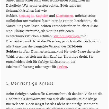
Silber, glanzvoller Ring oder leuchtender Hingucker im
Dekolleté. Wer seine ersten echten Edelsteine im
Schmuckkästchen hat wie
Rubine,
Smaragde
,
Saphire
und
Diamanten
, möchte seine
Kollektion um weitere faszinierende Farben bereichern. Die
Vorstellung von losen echten Farbedelsteinen in einer Kiste
sind Kindheitsträume, die wir uns mit edlen
Echtschmuckstücken erfüllen.
Verlobungsringe
mit
Diamanten sind dabei die Klassiker, jedoch wollen sich nicht
alle Paare nur die gängigste Version des
farblosen
Solitärs
kaufen. Diamantschmuck ist für viele Paare die erste
Wahl, wenn es sich um den Kauf der Trauringe dreht. Sie
entscheiden sich für farbige Edelsteine in der
Edelmetallfassung oder sogar für
Perlen
.
5. Der richtige Anlass
Beim richtigen Anlass für Damenschmuck denken viele an die
Hochzeit als
den
Moment, wo sich die Brautleute die Ringe
überreichen. Doch längst ist dies nicht der einzige Moment: