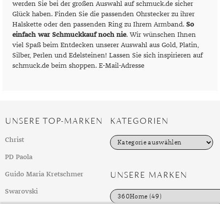
werden Sie bei der großen Auswahl auf schmuck.de sicher
Glück haben. Finden Sie die passenden Ohrstecker zu ihrer
Halskette oder den passenden Ring zu Ihrem Armband.
So
einfach war Schmuckkauf noch nie
. Wir wünschen Ihnen
viel Spaß beim Entdecken unserer Auswahl aus Gold, Platin,
Silber, Perlen und Edelsteinen! Lassen Sie sich inspirieren auf
schmuck.de beim shoppen. E-Mail-Adresse
UNSERE TOP-MARKEN
KATEGORIEN
K
Christ
a
t
PD Paola
e
g
UNSERE MARKEN
Guido Maria Kretschmer
o
r
Swarovski
i
e
weitere Top-Marken
n