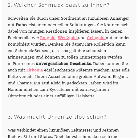
2. Welcher Schmuck passt zu Ihnen?
Schweifen Sie durch unser Sortiment an luxuriösen Anhänger
mit Farbedelsteinen oder edlen Solitärringen. Sie können sich
dabei von mutigen Kreationen inspirieren lassen, in denen
Edelmetalle wie
Rotgold
,
Weißgold
und
Gelbgold
miteinander
kombiniert wurden. Denken Sie daran: Ihre Kollektion kann
ein Schmuck-Set sein, dass spiegelt ihre schönsten
Erinnerungen und können zu tollen Erinnerungen werden –
in Form eines
unvergesslichen Geschenks
. Dabei können Sie
auch mit
Zirkonia
edel leuchtende Präsente machen. Eine edle
Kette verleiht Ihrem Aussehen ohne großen Aufwand Eleganz
und Charme. Ein Etui-Kleid in gedeckten Farben wird im
Handumdrehen zum Eyecatcher mit extravagantem
Ohrschmuck oder einer auffälligen Halskette.
3. Was macht Uhren zeitlos schön?
Was verbindet einen luxuriösen Zeitmesser und Männer?
Richtig: Stil und Status. Doch längst schmücken sich die