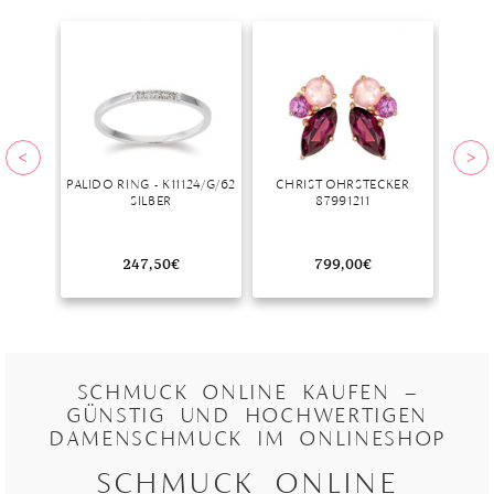
PALIDO RING - K11124/G/62
CHRIST OHRSTECKER
SILBER
87991211
KRET
247,50
€
799,00
€
SCHMUCK ONLINE KAUFEN –
GÜNSTIG UND HOCHWERTIGEN
DAMENSCHMUCK IM ONLINESHOP
SCHMUCK ONLINE