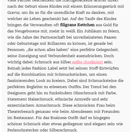
viele Partner beschenken die frischgebackene Mutter direkt
nach der Geburt eines Kindes mit einem Erinnerungsstück mit
Gravur, um ihr so für die unendliche Kraft zu danken, mit
welcher sie Leben geschenkt hat. Auf der Taufe des Kindes
bringen die Verwandten oft
filigrane Kettchen
aus Gold für
das Neugeborene mit, meist in weiß. Ein Jubiläum zu feiern,
wie die Jahre der Partnerschaft bei unverheirateten Paaren
oder Geburtstage mit Brillanten zu krönen, ist gerade bei
Personen „die schon alles haben“ eine perfekte Gelegenheit,
seine Zuneigung und Verbundenheit auszudrücken. Doch
wichtig dabei: Schmuck aus Silber
sollte rhodiniert
sein.
Beinah jedes Fashion Label setzt bei seinen Stoff-Entwürfen
auf die Kombination mit Schmuckstücken, um einen
faszinierenden Look zu kreiern. Dabei sind Schmucksteine die
perfekten Begleiter zu erlesenen Outfits. Der Trend bei den
Designern geht hin zu funkelndem Ohrschmuck mit Farbe,
Statement Halsschmuck, ethnische Armreife und sehr
exzentrischem Armschmuck. Diese schmücken Frau beim
Theaterbesuch genauso wie beim Abendessen mit Freunden
im Restaurant. Für das Business Outfit darf es hingegen
schöner Schmuck eher etwas gediegener und elegant sein wie
Perlenohrstecker oder Silberschmuck.