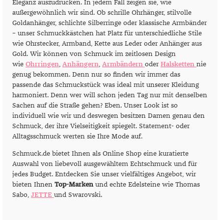
Eleganz auszudrücken. In jedem Fall zeigen sie, wie
außergewöhnlich wir sind. Ob schrille Ohrhänger, stilvolle
Goldanhänger, schlichte Silberringe oder klassische Armbänder
– unser Schmuckkästchen hat Platz für unterschiedliche Stile
wie Ohrstecker, Armband, Kette aus Leder oder Anhänger aus
Gold. Wir können von Schmuck im zeitlosen Design
wie
Ohrringen
,
Anhängern
,
Armbändern
oder
Halsketten
nie
genug bekommen. Denn nur so finden wir immer das
passende das Schmuckstück was ideal mit unserer Kleidung
harmoniert. Denn wer will schon jeden Tag nur mit denselben
Sachen auf die Straße gehen? Eben. Unser Look ist so
individuell wie wir und deswegen besitzen Damen genau den
Schmuck, der ihre Vielseitigkeit spiegelt. Statement- oder
Alltagsschmuck werten sie Ihre Mode auf.
Schmuck.de bietet Ihnen als Online Shop eine kuratierte
Auswahl von liebevoll ausgewähltem Echtschmuck und für
jedes Budget. Entdecken Sie unser vielfältiges Angebot, wir
bieten Ihnen
Top-Marken
und echte Edelsteine wie Thomas
Sabo,
JETTE
und Swarovski.