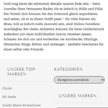
Gold mag eines der seltensten Metalle unserer Erde sein – beim
Juwelier Ihres Vertrauens finden Sie es jedoch in Hülle und Fülle.
Der Vorteil: dort können Sie den Schmuck gleich anprobieren
und sehen, ob er zu Ihrem Outfit passt – für viele Damen ein
Muss. Soll es jedoch mehr Auswahl sein, sind Online-Juweliere
unschlagbar. Bei vielen Anbietern können Sie Ihren Goldschmuck
außerdem mit einer individuellen Gravur versehen lassen.
Schauen Sie sich um und entdecken sie Armbänder, Ohrringe,
Ohrstecker, Ringe, Ketten und Anhänger – perfekte Geschenke für
einen selbst oder Freunde.
UNSERE TOP-
KATEGORIEN
MARKEN
K
a
t
Christ
e
g
UNSERE MARKEN
PD Paola
o
r
i
Guido Maria Kretschmer