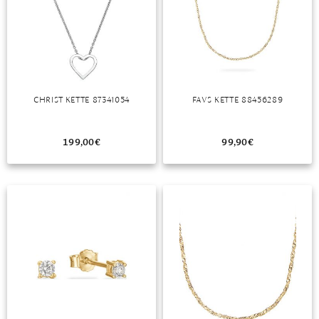
MONDSTEIN
MORGANIT
OPAL
CHRIST KETTE 87341054
FAVS KETTE 88456289
PERIDOT
PYRIT
199,00
€
99,90
€
QUARZ
ROSENQUARZ
RUBIN
SAPHIR
SMARAGD
SPINELL