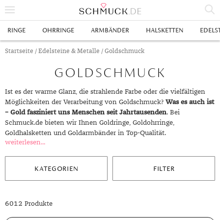
% SALE
RINGE
OHRRINGE
ARMBÄNDER
HALSKETTEN
EDELS
SCHMUCK
Startseite
/
Edelsteine & Metalle
/ Goldschmuck
GOLDSCHMUCK
RINGE
HERRENRINGE
OHRRINGE
Ist es der warme Glanz, die strahlende Farbe oder die vielfältigen
Möglichkeiten der Verarbeitung von Goldschmuck?
Was es auch ist
SWAROVSKI RINGE
OHRHÄNGER
ARMBÄNDER
– Gold fasziniert uns Menschen seit Jahrtausenden
. Bei
Schmuck.de bieten wir Ihnen Goldringe, Goldohrringe,
GOLDRINGE
OHRSTECKER
ANKERARMBÄNDER
HALSKETTEN
Goldhalsketten und Goldarmbänder in Top-Qualität.
weiterlesen...
GELBGOLD RINGE
EDELSTAHLRINGE
CREOLEN
DIAMANTANHÄNGER
EDELSTAHLKETTEN
EDELSTEINE & METALLE
ROTGOLD RINGE
SILBERRINGE
SILBEROHRRINGE
EDELSTAHLARMBÄNDER
GOLDKETTEN
EDELSTEINE
UHREN
KATEGORIEN
FILTER
WEISSGOLD RINGE
ACHAT
PLATINRINGE
GOLDOHRRINGE
FREUNDSCHAFTSARMBÄNDER
SILBERKETTEN
METALLE & LEGIERUNGEN
DAMENUHREN
ANHÄNGER
6012 Produkte
GELBGOLDOHRRINGE
ALEXANDRIT
GOLDSCHMUCK
DIAMANTRINGE
EDELSTAHLOHRRINGE
GOLDARMBÄNDER
PLATINKETTEN
RUBIN
HERRENUHREN
GOLDANHÄNGER
EHERINGE