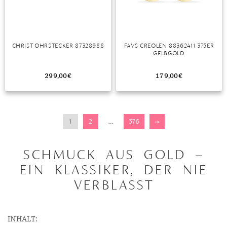
CHRIST OHRSTECKER 87328988
FAVS CREOLEN 88362411 375ER
GELBGOLD
299,00
€
179,00
€
1
2
…
376
→
SCHMUCK AUS GOLD –
EIN KLASSIKER, DER NIE
VERBLASST
INHALT: