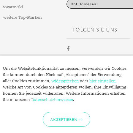
e
n
Swarovski
weitere Top-Marken
FOLGEN SIE UNS
ÜBER
Um die Websitefunktionalität zu messen, verwenden wir Cookies.
SCHMUCK.DE
Sie können durch den Klick auf „Akzeptieren“ der Verwendung
aller Cookies zustimmen,
widersprechen
oder
hier einstellen
,
welche Art von Cookies Sie akzeptieren wollen. Ihre Einwilligung
Fragen zu Ihrer Bestellung?
können Sie jederzeit widerrufen. Weitere Informationen erhalten
Kontakt
Sie in unseren
Datenschutzhinweisen
.
Datenschutzerklärung
Impressum
AKZEPTIEREN