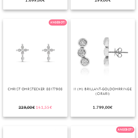
1.699,00
€
299,00
€
ANGEBOT!
CHRIST OHRSTECKER 88177908
I1 (H) BRILLANT-GOLDOHRRINGE
(CIRARI)
229,00
€
141,55
€
1.799,00
€
ANGEBOT!