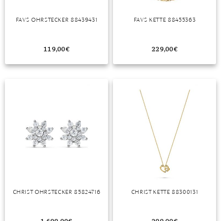
TANSANIT
FAVS OHRSTECKER 88439431
FAVS KETTE 88455363
ZIRKON
119,00
€
229,00
€
CHRIST OHRSTECKER 85824716
CHRIST KETTE 88300131