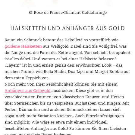
SI Rose de France-Diamant Goldohrringe
HALSKETTEN UND ANHÄNGER AUS GOLD
Kaum ein Schmuck betont das Dekolleté so vortrefflich wie
goldene Halsketten
aus Weißgold. Dabei sind Sie völlig frei, was
die Länge und die Form der Kette angeht. Von schlicht bis opulent
ist alles dabei. Und warum es bei einer Halskette belassen?
„Layern“ ist in und erzielt genau den erwünschten Look – das
machen Promis wie Bella Hadid, Dua Lipa und Margot Robbie auf
dem roten Teppich vor.
Noch mehr von Ihrer Persönlichkeit können Sie mit einem
Anhänger aus Gelbgold
ausdrücken: Diese gibt es in den
verschiedensten Formen: von klassischen Kreuzen und Herzen
über Sternzeichen bis zu verspielten Buchstaben und Ringen. Mit
Perlen, Diamanten und anderen Schmucksteinen lassen sich
sogar noch mehr Varianten kreieren. Auch Einzelanfertigungen
sind möglich: Wie wäre es etwa mit einem individuell
beschrifteten Anhänger aus Gold? So können Sie Ihren Liebsten
zeigen, wie viel sie Ihnen bedeuten.