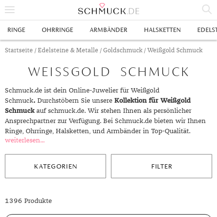
% SALE
RINGE
OHRRINGE
ARMBÄNDER
HALSKETTEN
EDELS
SCHMUCK
Startseite
/
Edelsteine & Metalle
/
Goldschmuck
/ Weißgold Schmuck
WEISSGOLD SCHMUCK
RINGE
HERRENRINGE
OHRRINGE
Schmuck.de ist dein Online-Juwelier für Weißgold
Schmuck
.
Durchstöbern Sie unsere
Kollektion für Weißgold
SWAROVSKI RINGE
OHRHÄNGER
ARMBÄNDER
Schmuck
auf schmuck.de. Wir stehen Ihnen als persönlicher
Ansprechpartner zur Verfügung. Bei Schmuck.de bieten wir Ihnen
GOLDRINGE
OHRSTECKER
ANKERARMBÄNDER
HALSKETTEN
Ringe, Ohrringe, Halsketten, und Armbänder in Top-Qualität.
weiterlesen...
GELBGOLD RINGE
EDELSTAHLRINGE
CREOLEN
DIAMANTANHÄNGER
EDELSTAHLKETTEN
EDELSTEINE & METALLE
ROTGOLD RINGE
SILBERRINGE
SILBEROHRRINGE
EDELSTAHLARMBÄNDER
GOLDKETTEN
EDELSTEINE
UHREN
KATEGORIEN
FILTER
WEISSGOLD RINGE
ACHAT
PLATINRINGE
GOLDOHRRINGE
FREUNDSCHAFTSARMBÄNDER
SILBERKETTEN
METALLE & LEGIERUNGEN
DAMENUHREN
ANHÄNGER
1396 Produkte
GELBGOLDOHRRINGE
ALEXANDRIT
GOLDSCHMUCK
DIAMANTRINGE
EDELSTAHLOHRRINGE
GOLDARMBÄNDER
PLATINKETTEN
RUBIN
HERRENUHREN
GOLDANHÄNGER
EHERINGE