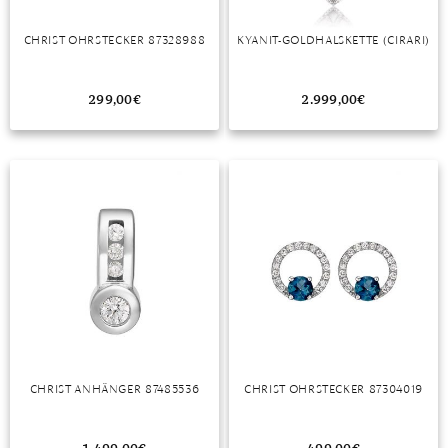
TANSANIT
CHRIST OHRSTECKER 87328988
KYANIT-GOLDHALSKETTE (CIRARI)
ZIRKON
299,00
€
2.999,00
€
CHRIST ANHÄNGER 87485536
CHRIST OHRSTECKER 87304019