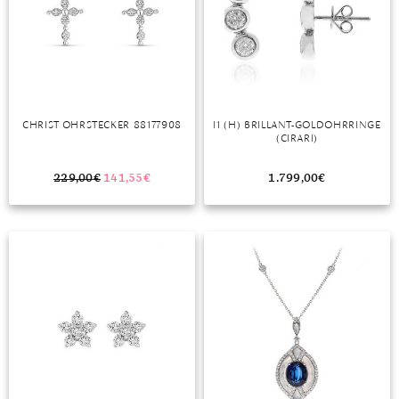
MONDSTEIN
MORGANIT
OPAL
CHRIST OHRSTECKER 88177908
I1 (H) BRILLANT-GOLDOHRRINGE
PERIDOT
(CIRARI)
PYRIT
229,00
€
141,55
€
1.799,00
€
QUARZ
ROSENQUARZ
RUBIN
SAPHIR
SMARAGD
SPINELL