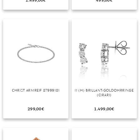
1.499,00
€
499,00
€
CHRIST ARMREIF 87999181
I1 (H) BRILLANT-GOLDOHRRINGE
(CIRARI)
299,00
€
1.499,00
€