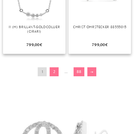
I1 (H) BRILLANT-GOLDCOLLIER
CHRIST OHRSTECKER 88555015
(CIRARI)
799,00
€
799,00
€
1
2
…
88
→