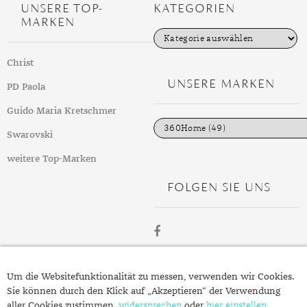
UNSERE TOP-
KATEGORIEN
MARKEN
K
a
t
Christ
e
g
UNSERE MARKEN
PD Paola
o
r
i
Guido Maria Kretschmer
e
n
Swarovski
weitere Top-Marken
FOLGEN SIE UNS
ÜBER
Um die Websitefunktionalität zu messen, verwenden wir Cookies.
SCHMUCK.DE
Sie können durch den Klick auf „Akzeptieren“ der Verwendung
aller Cookies zustimmen,
widersprechen
oder
hier einstellen
,