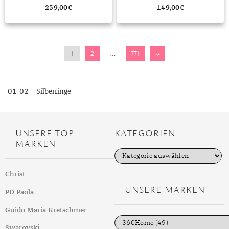
259,00
€
149,00
€
1
2
…
771
→
01-02 – Silberringe
UNSERE TOP-
KATEGORIEN
MARKEN
K
a
t
Christ
e
g
UNSERE MARKEN
PD Paola
o
r
i
Guido Maria Kretschmer
e
n
Swarovski