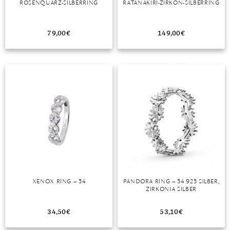
ROSENQUARZ-SILBERRING
RATANAKIRI-ZIRKON-SILBERRING
MONDSTEIN
79,00
€
149,00
€
MORGANIT
OPAL
PERIDOT
PYRIT
QUARZ
ROSENQUARZ
RUBIN
XENOX RING – 54
PANDORA RING – 54 925 SILBER,
SAPHIR
ZIRKONIA SILBER
SMARAGD
34,50
€
53,10
€
SPINELL