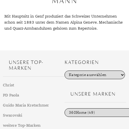
MANN
DIAMANT
SYMBOLIK
HAUSHALTSMITTEL
SOMMER
BUSINESS
DIOPSID
UNGLAUBLICH
WINTER
DINNER
Mit Hauptsitz in Genf produziert das Schweizer Unternehmen
schon seit 1883 unter dem Namen Alpina Geneve. Mechanische
FLUORIT
ERSTES DATE
und Quarz-Armbanduhren gehören zum Repertoire.
GRANAT
ROTER TEPPICH
IOLITH
TREND DES MONATS
JADE
UNSERE TOP-
KATEGORIEN
MARKEN
KARNEOL
K
a
KUNZIT
t
Christ
e
g
UNSERE MARKEN
KYANIT
PD Paola
o
r
LABRADORIT
i
Guido Maria Kretschmer
e
n
Swarovski
LAPISLAZULI
weitere Top-Marken
MARKASIT