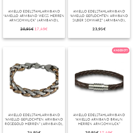
DIAMANT
SYMBOLIK
HAUSHALTSMITTEL
SOMMER
BUSINESS
AMELLO EDELSTAHLARMBAND
AMELLO EDELSTAHLARMBAND
DIOPSID
UNGLAUBLICH
WINTER
DINNER
“AMELLO ARMBAND WEISS HERREN A
“AMELLO GEFLOCHTEN ARMBAND
RMSCHMUCK” (ARMBAND), H
SILBER SCHWARZ” (ARMBAND),
FLUORIT
ERSTES DATE
ERREN ARMBAND CA. 19CM, E
ARMBAND (GEFLOCHTEN) CA.
DELSTAHL (STAINLESS STEEL), F
21,5CM, EDELSTAHL (STAINLESS
20,95
€
17,49
€
23,95
€
ARBE: WEISS
STEEL), FARBE: SILBER,
GRANAT
ROTER TEPPICH
STAHLFARBEN GLÄNZEND,
SCHWARZ
IOLITH
TREND DES MONATS
ANGEBOT!
JADE
KARNEOL
KUNZIT
KYANIT
LABRADORIT
AMELLO EDELSTAHLARMBAND
AMELLO EDELSTAHLARMBAND
“AMELLO GEFLOCHTEN ARMBAND
“AMELLO ARMBAND BRAUN
LAPISLAZULI
ROSÉGOLD HERREN” (ARMBAND),
HERREN ARMSCHMUCK”
HERREN ARMBAND, EDELSTAHL
(ARMBAND), HERREN ARMBAND
MARKASIT
(STAINLESS STEEL), VERGOLDET
CA. 20,5CM, EDELSTAHL (STAINLESS
24,95
€
20,95
€
17,49
€