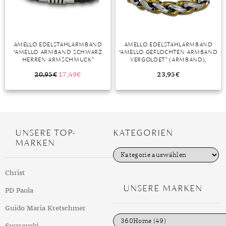
AMELLO EDELSTAHLARMBAND
AMELLO EDELSTAHLARMBAND
“AMELLO ARMBAND SCHWARZ
“AMELLO GEFLOCHTEN ARMBAND
HERREN ARMSCHMUCK”
VERGOLDET” (ARMBAND),
(ARMBAND), HERREN ARMBAND
ARMBAND (GEFLOCHTEN) CA.
CA. 19CM, EDELSTAHL (STAINLESS
21,5CM, EDELSTAHL (STAINLESS
20,95
€
17,49
€
23,95
€
STEEL), FARBE: SCHWARZ
STEEL), VERGOLDET (GELBGOLD
333), FARBE: SILBER, STAHLFARBEN
GLÄNZEND, GELB GOLD
UNSERE TOP-
KATEGORIEN
MARKEN
K
a
t
Christ
e
g
UNSERE MARKEN
PD Paola
o
r
i
Guido Maria Kretschmer
e
n