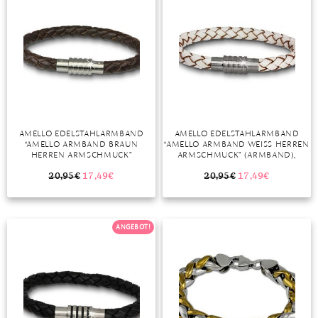
TANSANIT
ZIRKON
AMELLO EDELSTAHLARMBAND
AMELLO EDELSTAHLARMBAND
“AMELLO ARMBAND BRAUN
“AMELLO ARMBAND WEISS HERREN A
HERREN ARMSCHMUCK”
RMSCHMUCK” (ARMBAND), H
(ARMBAND), HERREN ARMBAND
ERREN ARMBAND CA. 20,5CM, E
CA. 19CM, EDELSTAHL (STAINLESS
DELSTAHL (STAINLESS STEEL), F
20,95
€
17,49
€
20,95
€
17,49
€
STEEL), FARBE: BRAUN
ARBE: WEISS
ANGEBOT!