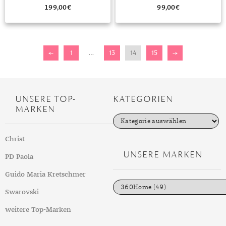
199,00
€
99,00
€
←
1
…
13
14
15
→
UNSERE TOP-
KATEGORIEN
MARKEN
K
a
t
Christ
e
g
UNSERE MARKEN
PD Paola
o
r
i
Guido Maria Kretschmer
e
n
Swarovski
weitere Top-Marken