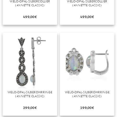
WELO-OPAL-SILBERCOLLIER
WELO-OPAL-SILBERCOLLIER
(ANNETTE CLASSIC)
(ANNETTE CLASSIC)
MONDSTEIN
499,00
€
499,00
€
MORGANIT
OPAL
PERIDOT
PYRIT
QUARZ
ROSENQUARZ
RUBIN
WELO-OPAL-SILBEROHRRINGE
WELO-OPAL-SILBEROHRRINGE
SAPHIR
(ANNETTE CLASSIC)
(ANNETTE CLASSIC)
SMARAGD
299,00
€
199,00
€
SPINELL