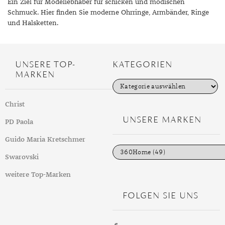
DIAMANT
SYMBOLIK
HAUSHALTSMITTEL
SOMMER
BUSINESS
Ein Ziel für Modeliebhaber für schicken und modischen
Schmuck. Hier finden Sie moderne Ohrringe, Armbänder, Ringe
DIOPSID
UNGLAUBLICH
WINTER
DINNER
und Halsketten.
FLUORIT
ERSTES DATE
GRANAT
ROTER TEPPICH
UNSERE TOP-
KATEGORIEN
MARKEN
IOLITH
TREND DES MONATS
K
a
t
JADE
Christ
e
g
UNSERE MARKEN
KARNEOL
PD Paola
o
r
i
Guido Maria Kretschmer
KUNZIT
e
n
Swarovski
KYANIT
weitere Top-Marken
LABRADORIT
FOLGEN SIE UNS
LAPISLAZULI
MARKASIT