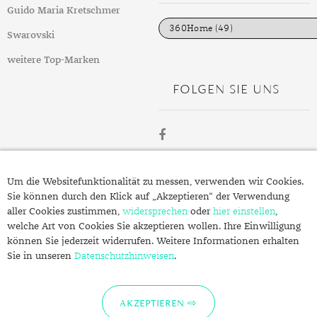
DIAMANT
SYMBOLIK
HAUSHALTSMITTEL
SOMMER
BUSINESS
i
Guido Maria Kretschmer
e
DIOPSID
UNGLAUBLICH
WINTER
DINNER
n
Swarovski
FLUORIT
ERSTES DATE
weitere Top-Marken
FOLGEN SIE UNS
GRANAT
ROTER TEPPICH
IOLITH
TREND DES MONATS
JADE
ÜBER
KARNEOL
Um die Websitefunktionalität zu messen, verwenden wir Cookies.
SCHMUCK.DE
Sie können durch den Klick auf „Akzeptieren“ der Verwendung
KUNZIT
aller Cookies zustimmen,
widersprechen
oder
hier einstellen
,
welche Art von Cookies Sie akzeptieren wollen. Ihre Einwilligung
KYANIT
Fragen zu Ihrer Bestellung?
können Sie jederzeit widerrufen. Weitere Informationen erhalten
Kontakt
Sie in unseren
LABRADORIT
Datenschutzhinweisen
.
Datenschutzerklärung
LAPISLAZULI
Impressum
AKZEPTIEREN
MARKASIT