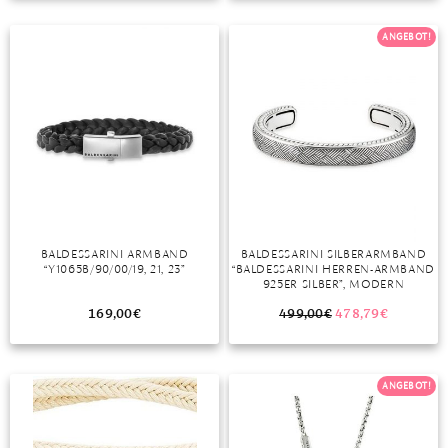
TANSANIT
ANGEBOT!
ZIRKON
BALDESSARINI ARMBAND
BALDESSARINI SILBERARMBAND
“Y1065B/90/00/19, 21, 23”
“BALDESSARINI HERREN-ARMBAND
925ER SILBER”, MODERN
169,00
€
499,00
€
478,79
€
ANGEBOT!