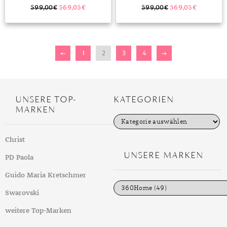
599,00
€
569,05
€
599,00
€
569,05
€
←
1
2
3
4
→
UNSERE TOP-
KATEGORIEN
MARKEN
K
a
t
Christ
e
g
UNSERE MARKEN
PD Paola
o
r
i
Guido Maria Kretschmer
e
n
Swarovski
weitere Top-Marken