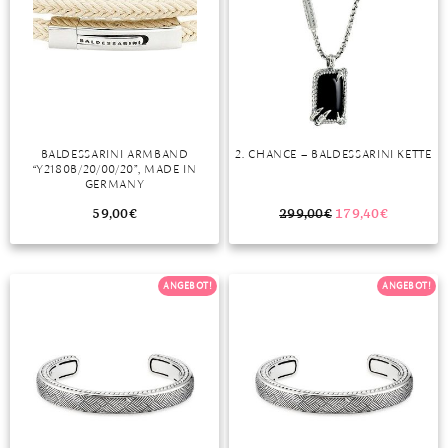
BALDESSARINI ARMBAND
2. CHANCE – BALDESSARINI KETTE
“Y2180B/20/00/20”, MADE IN
GERMANY
59,00
€
299,00
€
179,40
€
ANGEBOT!
ANGEBOT!