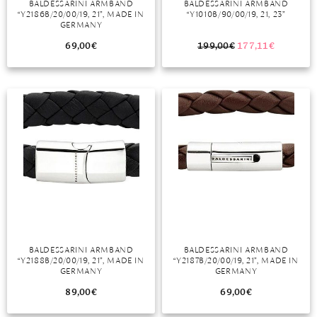
BALDESSARINI ARMBAND
BALDESSARINI ARMBAND
“Y2186B/20/00/19, 21”, MADE IN
“Y1010B/90/00/19, 21, 23”
MONDSTEIN
GERMANY
69,00
€
199,00
€
177,11
€
MORGANIT
OPAL
PERIDOT
PYRIT
QUARZ
ROSENQUARZ
RUBIN
BALDESSARINI ARMBAND
BALDESSARINI ARMBAND
SAPHIR
“Y2188B/20/00/19, 21”, MADE IN
“Y2187B/20/00/19, 21”, MADE IN
GERMANY
GERMANY
SMARAGD
89,00
€
69,00
€
SPINELL