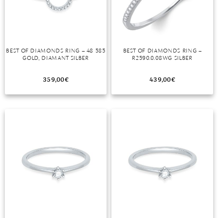
DIAMANT
SYMBOLIK
HAUSHALTSMITTEL
SOMMER
BUSINESS
DIOPSID
UNGLAUBLICH
WINTER
DINNER
FLUORIT
ERSTES DATE
BEST OF DIAMONDS RING – 48 585
BEST OF DIAMONDS RING –
GOLD, DIAMANT SILBER
R2590.0.08WG SILBER
GRANAT
ROTER TEPPICH
IOLITH
TREND DES MONATS
359,00
€
439,00
€
JADE
KARNEOL
KUNZIT
KYANIT
LABRADORIT
LAPISLAZULI
MARKASIT