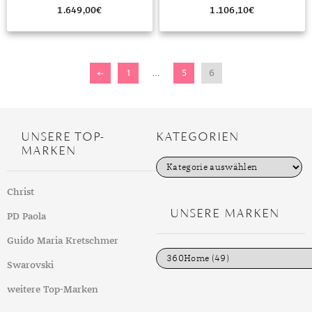
1.649,00
€
1.106,10
€
←
1
…
5
6
UNSERE TOP-
KATEGORIEN
MARKEN
K
a
t
Christ
e
g
UNSERE MARKEN
PD Paola
o
r
i
Guido Maria Kretschmer
e
n
Swarovski
weitere Top-Marken