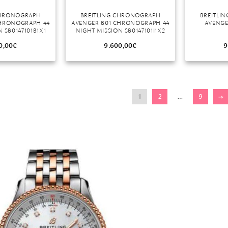
CHRONOGRAPH
BREITLING CHRONOGRAPH
BREITLI
CHRONOGRAPH 44
AVENGER B01 CHRONOGRAPH 44
AVENGE
 SB0147101B1X1
NIGHT MISSION SB0147101I1X2
0,00
€
9.600,00
€
9
1
2
…
9
→