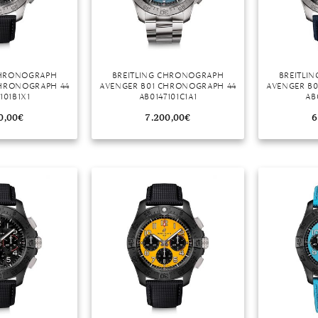
CHRONOGRAPH
BREITLING CHRONOGRAPH
BREITLI
CHRONOGRAPH 44
AVENGER B01 CHRONOGRAPH 44
AVENGER B
101B1X1
AB0147101C1A1
AB
0,00
€
7.200,00
€
6