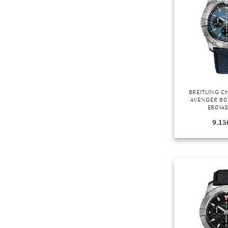
Mondstein
Morganit
Opal
Peridot
Pyrit
Quarz
BREITLING 
Rosenquarz
AVENGER B0
EB0148
Rubin
9.15
Saphir
Smaragd
Spinell
Tansanit
Zirkon