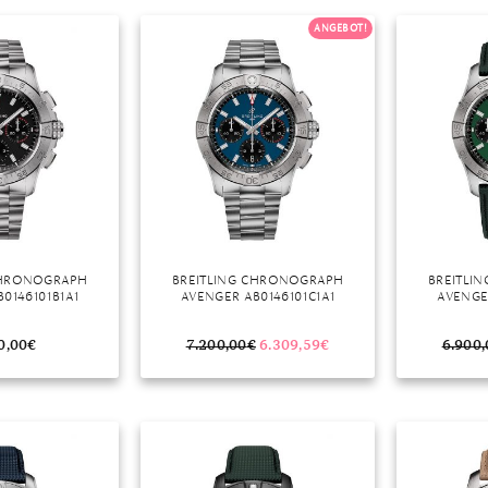
ANGEBOT!
r
CHRONOGRAPH
BREITLING CHRONOGRAPH
BREITLI
0146101B1A1
AVENGER AB0146101C1A1
AVENGE
0,00
€
7.200,00
€
6.309,59
€
6.900,