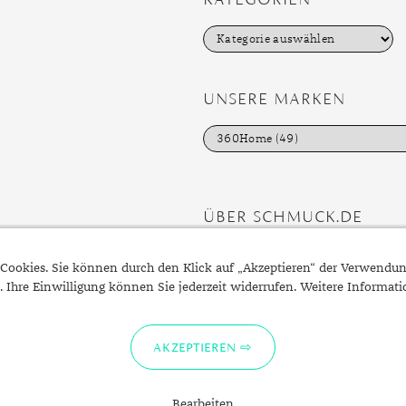
K
a
t
e
g
UNSERE MARKEN
o
r
i
e
n
ÜBER SCHMUCK.DE
Fragen zu Ihrer Bestellung?
Cookies. Sie können durch den Klick auf „Akzeptieren“ der Verwendu
Kontakt
. Ihre Einwilligung können Sie jederzeit widerrufen. Weitere Informat
Datenschutzerklärung
Impressum
AKZEPTIEREN
Bearbeiten