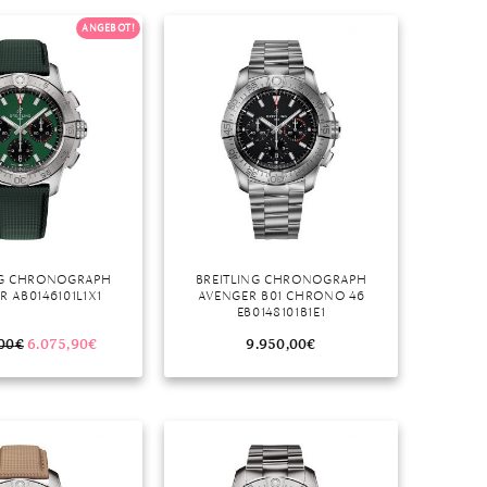
Dinner
ANGEBOT!
Erstes Date
Roter Teppich
Trend des Monats
NG CHRONOGRAPH
BREITLING CHRONOGRAPH
R AB0146101L1X1
AVENGER B01 CHRONO 46
EB0148101B1E1
00
€
6.075,90
€
9.950,00
€