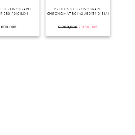
NG CHRONOGRAPH
BREITLING CHRONOGRAPH
R SB0146101L1X1
CHRONOMAT B01 42 AB0134101B1A1
.600,00
€
9.200,00
€
7.350,00
€