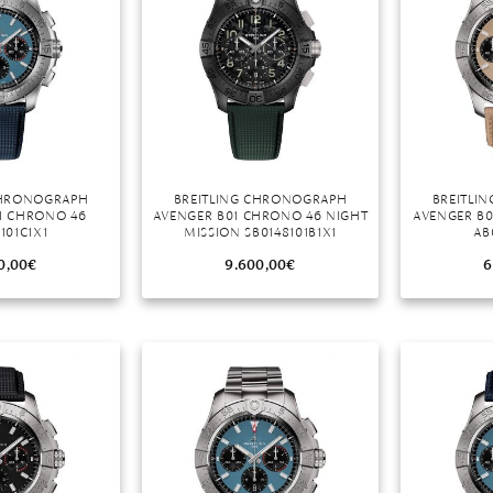
CHRONOGRAPH
BREITLING CHRONOGRAPH
BREITLI
1 CHRONO 46
AVENGER B01 CHRONO 46 NIGHT
AVENGER B
101C1X1
MISSION SB0148101B1X1
AB
0,00
€
9.600,00
€
6