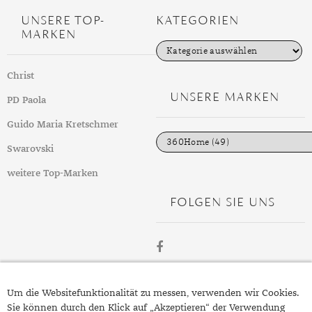
DIAMANT
SYMBOLIK
HAUSHALTSMITTEL
SOMMER
BUSINESS
UNSERE TOP-
KATEGORIEN
DIOPSID
UNGLAUBLICH
WINTER
DINNER
MARKEN
K
a
FLUORIT
ERSTES DATE
t
Christ
e
GRANAT
ROTER TEPPICH
g
UNSERE MARKEN
PD Paola
o
r
IOLITH
TREND DES MONATS
i
Guido Maria Kretschmer
e
JADE
n
Swarovski
KARNEOL
weitere Top-Marken
KUNZIT
FOLGEN SIE UNS
KYANIT
LABRADORIT
LAPISLAZULI
ÜBER
Um die Websitefunktionalität zu messen, verwenden wir Cookies.
SCHMUCK.DE
Sie können durch den Klick auf „Akzeptieren“ der Verwendung
MARKASIT