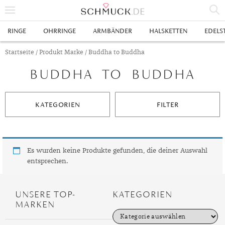
% SALE
RINGE
OHRRINGE
ARMBÄNDER
HALSKETTEN
EDELS
SCHMUCK
Startseite
/ Produkt Marke / Buddha to Buddha
BUDDHA TO BUDDHA
RINGE
HERRENRINGE
OHRRINGE
KATEGORIEN
FILTER
SWAROVSKI RINGE
OHRHÄNGER
ARMBÄNDER
GOLDRINGE
OHRSTECKER
ANKERARMBÄNDER
HALSKETTEN
GELBGOLD RINGE
EDELSTAHLRINGE
CREOLEN
DIAMANTANHÄNGER
EDELSTAHLKETTEN
EDELSTEINE & METALLE
Es wurden keine Produkte gefunden, die deiner Auswahl
entsprechen.
ROTGOLD RINGE
SILBERRINGE
SILBEROHRRINGE
EDELSTAHLARMBÄNDER
GOLDKETTEN
EDELSTEINE
UHREN
WEISSGOLD RINGE
ACHAT
PLATINRINGE
GOLDOHRRINGE
FREUNDSCHAFTSARMBÄNDER
SILBERKETTEN
METALLE & LEGIERUNGEN
DAMENUHREN
ANHÄNGER
UNSERE TOP-
KATEGORIEN
MARKEN
GELBGOLDOHRRINGE
ALEXANDRIT
GOLDSCHMUCK
DIAMANTRINGE
EDELSTAHLOHRRINGE
GOLDARMBÄNDER
PLATINKETTEN
RUBIN
HERRENUHREN
GOLDANHÄNGER
EHERINGE
K
a