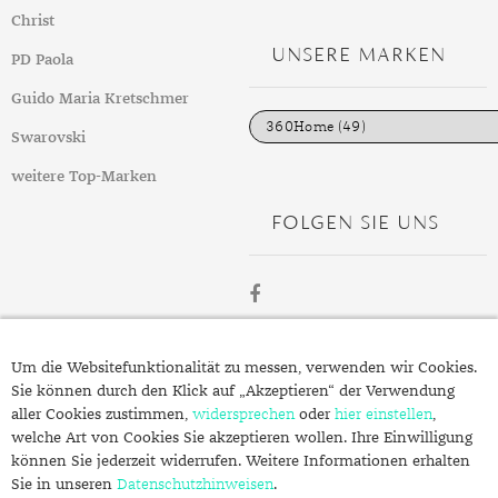
t
GELBGOLD
ROTGOLDOHRRINGE
AMETHYST
SILBERSCHMUCK
GELBGOLD ANHÄNGER
PERLENRINGE
PLATINOHRRINGE
HERRENARMBÄNDER
DIAMANTENKETTEN
SAPHIR
KINDERUHREN
EDELSTAHLANHÄNGER
VERLOBUNGSRINGE
Christ
e
g
UNSERE MARKEN
ROTGOLD
WEISSGOLDOHRRINGE
AMETRIN
PLATINSCHMUCK
ROTGOLD ANHÄNGER
ZIRKONIARINGE
DIAMANTOHRRINGE
LEDERARMBÄNDER
PERLENKETTEN
SMARADGD
CHRONOGRAPHEN
SILBERANHÄNGER
MAGAZIN
PD Paola
o
r
i
Guido Maria Kretschmer
WEISSGOLD
ANDALUSIT
SWAROVSKI SCHMUCK
WEISSGOLD ANHÄNGER
PERLENOHRRINGE
PERLENARMBÄNDER
SWAROVSKIKETTEN
PERLEN
PLATINANHÄNGER
WERTANLAGE
MARKEN
e
n
Swarovski
APATIT
EDELSTEINE
SWAROVSKI OHRRINGE
PLATINARMBÄNDER
HERRENKETTEN
ZIRKONIA
DIAMANTANHÄNGER
ANLÄSSE
weitere Top-Marken
AQUAMARIN
GOLD
GEBURT
SILBERARMBÄNDER
FUSSKETTEN
RHODINIERT
PERLENANHÄNGER
INSPIRATION
FOLGEN SIE UNS
AVENTURIN
SILBER
HOCHZEIT
AUS ALLER WELT
SWAROVSKI ARMBÄNDER
BUCHSTABEN
GUIDE
BERNSTEIN
QUALITÄT
JUBILÄUM
GESCHENKE FÜR IHN
EPOCHEN
CHARMS
PFLEGETIPPS
BERYLL
SCHMUCKSCHÄTZUNG
TAUFE
GESCHENKE FÜR SIE
EXPERTENRAT
AUFBEWAHRUNG
SWAROVSKI ANHÄNGER
STYLES
ÜBER
CHALZEDON
VERLOBUNG
KLEINE GESCHENKE
GESCHICHTE
BESCHICHTUNG
KOLLEKTIONEN
Um die Websitefunktionalität zu messen, verwenden wir Cookies.
STILBERATUNG
SCHMUCK.DE
Sie können durch den Klick auf „Akzeptieren“ der Verwendung
CHRYSOPRAS
SCHMUCK FÜR KINDER
MATERIALIEN
GOLDSCHMUCK REINIGEN
FRÜHLING
FARBBERATUNG
TRENDS
aller Cookies zustimmen,
widersprechen
oder
hier einstellen
,
welche Art von Cookies Sie akzeptieren wollen. Ihre Einwilligung
Fragen zu Ihrer Bestellung?
CITRIN
RINGGRÖSSEN
SILBERSCHMUCK REINIGEN
HERBST
STILE
ALLTAG
können Sie jederzeit widerrufen. Weitere Informationen erhalten
Kontakt
Sie in unseren
Datenschutzhinweisen
.