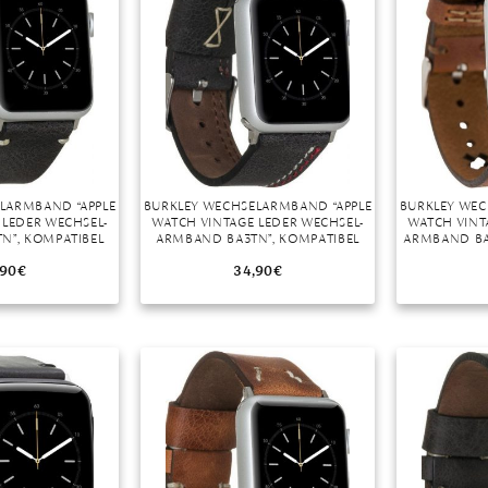
r
LARMBAND “APPLE
BURKLEY WECHSELARMBAND “APPLE
BURKLEY WEC
 LEDER WECHSEL-
WATCH VINTAGE LEDER WECHSEL-
WATCH VINT
N”, KOMPATIBEL
ARMBAND BA3TN”, KOMPATIBEL
ARMBAND BA
H SERIES 1-6 IN
MIT APPLE WATCH SERIES 1-6 IN
MIT APPLE 
40MM
38/40MM
,90
€
34,90
€