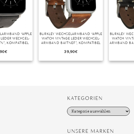
LARMBAND “APPLE
BURKLEY WECHSELARMBAND “APPLE
BURKLEY WEC
 LEDER WECHSEL-
WATCH VINTAGE LEDER WECHSEL-
WATCH VINT
N”, KOMPATIBEL
ARMBAND BA1TNEF”, KOMPATIBEL
ARMBAND BA1
H SERIES 1-6 IN
MIT APPLE WATCH SERIES 1-6 IN
APPLE WA
40MM
38/40MM
,90
€
39,90
€
KATEGORIEN
K
a
t
e
g
UNSERE MARKEN
o