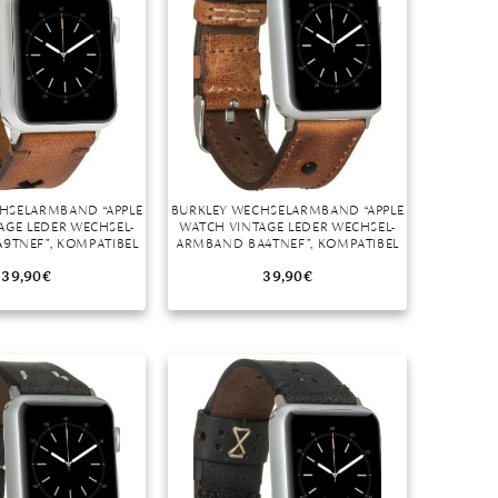
Dinner
Erstes Date
Roter Teppich
Trend des Monats
HSELARMBAND “APPLE
BURKLEY WECHSELARMBAND “APPLE
AGE LEDER WECHSEL-
WATCH VINTAGE LEDER WECHSEL-
9TNEF”, KOMPATIBEL
ARMBAND BA4TNEF”, KOMPATIBEL
WATCH SERIES 1-6 IN
MIT APPLE WATCH SERIES 1-6 IN
38/40MM
38/40MM
39,90
€
39,90
€