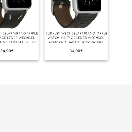
HSELARMBAND “APPLE
BURKLEY WECHSELARMBAND “APPLE
AGE LEDER WECHSEL-
WATCH VINTAGE LEDER WECHSEL-
TN”, KOMPATIBEL MIT
ARMBAND BA8TN”, KOMPATIBEL
TCH SERIES 1-6 IN
MIT APPLE WATCH SERIES 1-6 IN
38/40MM
38/40MM
34,90
€
34,90
€