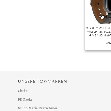
Mondstein
Morganit
Opal
Peridot
BURKLEY WECHSE
Pyrit
WATCH VINTAGE
ARMBAND BA9T
Quarz
MIT APPLE WATC
38/
34
Rosenquarz
Rubin
Saphir
Smaragd
Spinell
UNSERE TOP-MARKEN
Tansanit
Zirkon
Christ
PD Paola
Guido Maria Kretschmer