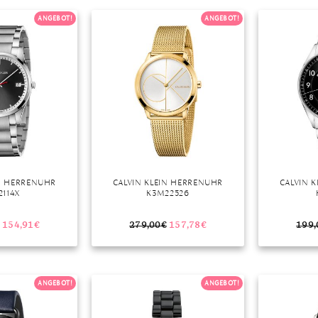
ANGEBOT!
ANGEBOT!
r
IN HERRENUHR
CALVIN KLEIN HERRENUHR
CALVIN 
2114X
K3M22526
154,91
€
279,00
€
157,78
€
199,
ANGEBOT!
ANGEBOT!