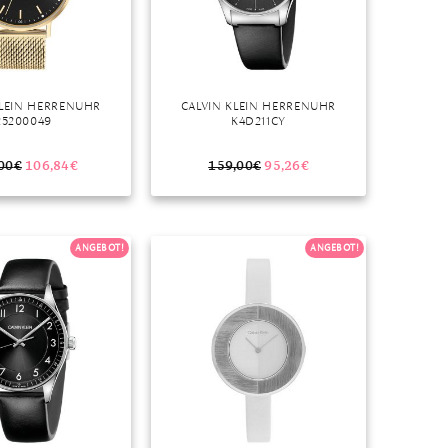
KLEIN HERRENUHR
CALVIN KLEIN HERRENUHR
25200049
K4D211CY
00
€
106,84
€
159,00
€
95,26
€
ANGEBOT!
ANGEBOT!