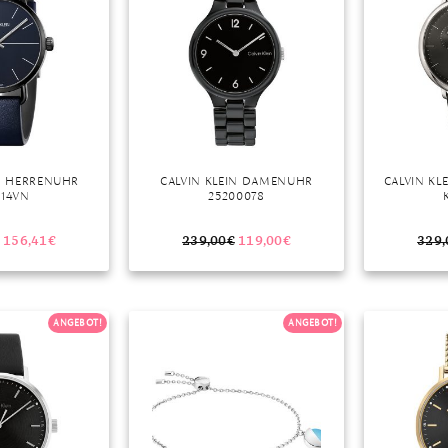
IN HERRENUHR
CALVIN KLEIN DAMENUHR
CALVIN K
214VN
25200078
156,41
€
239,00
€
119,00
€
329,
ANGEBOT!
ANGEBOT!