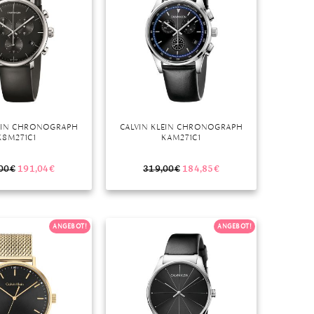
LEIN CHRONOGRAPH
CALVIN KLEIN CHRONOGRAPH
K8M271C1
KAM271C1
00
€
191,04
€
319,00
€
184,85
€
ANGEBOT!
ANGEBOT!