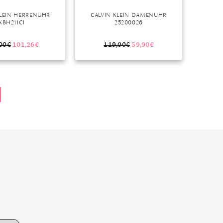
KLEIN HERRENUHR
CALVIN KLEIN DAMENUHR
KBH211C1
25200026
00
€
101,26
€
119,00
€
59,90
€