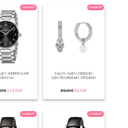
Dinner
ANGEBOT!
ANGEBOT!
Erstes Date
Roter Teppich
Trend des Monats
KLEIN HERRENUHR
CALVIN KLEIN CREOLEN
KBH21141
CONTEMPORARY 35700001
00
€
113,24
€
89,00
€
62,53
€
ANGEBOT!
ANGEBOT!