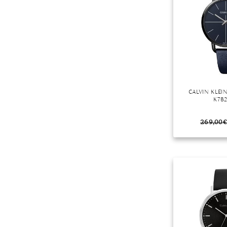
Mondstein
Morganit
Opal
Peridot
Pyrit
Quarz
CALVIN KLE
Rosenquarz
K7B
Rubin
269,00
€
Saphir
Smaragd
Spinell
Tansanit
Zirkon