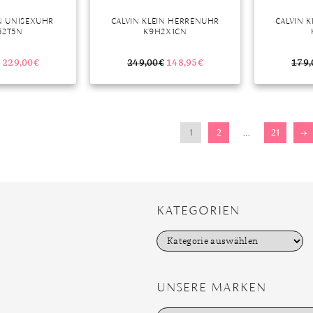
IN UNISEXUHR
CALVIN KLEIN HERRENUHR
CALVIN 
52T5N
K9H2X1CN
229,00
€
249,00
€
148,95
€
179,
1
2
…
21
→
KATEGORIEN
K
a
t
e
g
UNSERE MARKEN
o
r