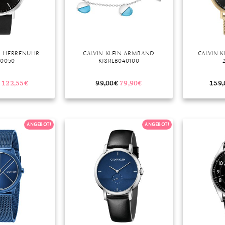
IN HERRENUHR
CALVIN KLEIN ARMBAND
CALVIN 
00050
KJ8RLB040100
122,55
€
99,00
€
79,90
€
159,
ANGEBOT!
ANGEBOT!