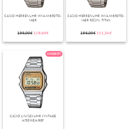
CASIO HERRENUHR WVA-M650TD-
CASIO HERRENUHR WVA-M650TD-
1AER
1AER RESIN, TITAN
199,00
€
158,60
€
199,00
€
151,24
€
ANGEBOT!
CASIO UNISEXUHR VINTAGE
A158WEA-9EF