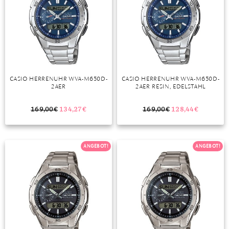
CASIO HERRENUHR WVA-M650D-
CASIO HERRENUHR WVA-M650D-
2AER
2AER RESIN, EDELSTAHL
169,00
€
134,27
€
169,00
€
128,44
€
ANGEBOT!
ANGEBOT!