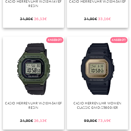
CASIO HERRENUHR W-218H-1AVEF
CASIO HERRENUHR W-218H-3AVEF
RESIN
MONDSTEIN
34,90
€
26,53
€
34,90
€
33,16
€
MORGANIT
OPAL
ANGEBOT!
ANGEBOT!
PERIDOT
PYRIT
QUARZ
ROSENQUARZ
RUBIN
CASIO HERRENUHR W-218H-3AVEF
CASIO HERRENUHR WOMEN
SAPHIR
RESIN
CLASSIC GMD-S5600-1ER
SMARAGD
34,90
€
26,53
€
99,90
€
73,49
€
SPINELL