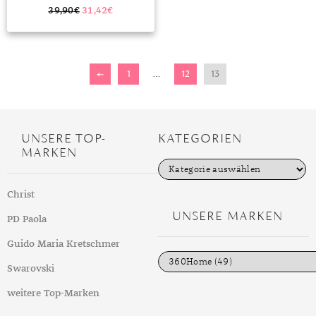
39,90
€
31,42
€
←
1
…
12
13
UNSERE TOP-
KATEGORIEN
MARKEN
K
a
t
Christ
e
g
UNSERE MARKEN
PD Paola
o
r
i
Guido Maria Kretschmer
e
n
Swarovski
weitere Top-Marken