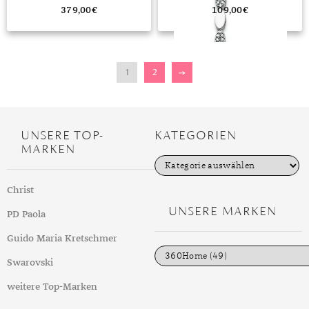
379,00
€
109,00
€
1
2
→
UNSERE TOP-
KATEGORIEN
MARKEN
K
a
t
Christ
e
g
UNSERE MARKEN
PD Paola
o
r
i
Guido Maria Kretschmer
e
n
Swarovski
weitere Top-Marken