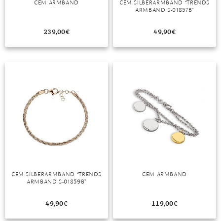
CEM ARMBAND
CEM SILBERARMBAND “TRENDS
ARMBAND S-01857B”
MONDSTEIN
239,00
€
49,90
€
MORGANIT
OPAL
PERIDOT
PYRIT
QUARZ
ROSENQUARZ
RUBIN
CEM SILBERARMBAND “TRENDS
CEM ARMBAND
SAPHIR
ARMBAND S-01859B”
SMARAGD
49,90
€
119,00
€
SPINELL