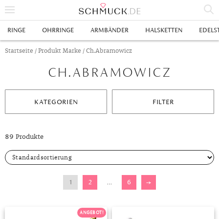
% SALE
RINGE
OHRRINGE
ARMBÄNDER
HALSKETTEN
EDELS
SCHMUCK
Startseite
/ Produkt Marke / Ch.Abramowicz
CH.ABRAMOWICZ
RINGE
HERRENRINGE
OHRRINGE
KATEGORIEN
FILTER
SWAROVSKI RINGE
OHRHÄNGER
ARMBÄNDER
GOLDRINGE
OHRSTECKER
ANKERARMBÄNDER
HALSKETTEN
89 Produkte
GELBGOLD RINGE
EDELSTAHLRINGE
CREOLEN
DIAMANTANHÄNGER
EDELSTAHLKETTEN
EDELSTEINE & METALLE
ROTGOLD RINGE
SILBERRINGE
SILBEROHRRINGE
EDELSTAHLARMBÄNDER
GOLDKETTEN
EDELSTEINE
UHREN
1
2
…
6
→
WEISSGOLD RINGE
ACHAT
PLATINRINGE
GOLDOHRRINGE
FREUNDSCHAFTSARMBÄNDER
SILBERKETTEN
METALLE & LEGIERUNGEN
DAMENUHREN
ANHÄNGER
GELBGOLDOHRRINGE
ALEXANDRIT
GOLDSCHMUCK
DIAMANTRINGE
EDELSTAHLOHRRINGE
GOLDARMBÄNDER
PLATINKETTEN
RUBIN
HERRENUHREN
GOLDANHÄNGER
EHERINGE
ANGEBOT!