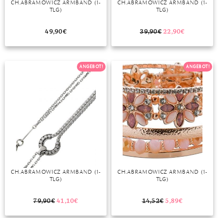
CH.ABRAMOWICZ ARMBAND (1-
CH.ABRAMOWICZ ARMBAND (1-
TLG)
TLG)
MONDSTEIN
49,90
€
39,90
€
22,90
€
MORGANIT
OPAL
ANGEBOT!
ANGEBOT!
PERIDOT
PYRIT
QUARZ
ROSENQUARZ
RUBIN
CH.ABRAMOWICZ ARMBAND (1-
CH.ABRAMOWICZ ARMBAND (1-
SAPHIR
TLG)
TLG)
SMARAGD
79,90
€
41,10
€
14,52
€
5,89
€
SPINELL