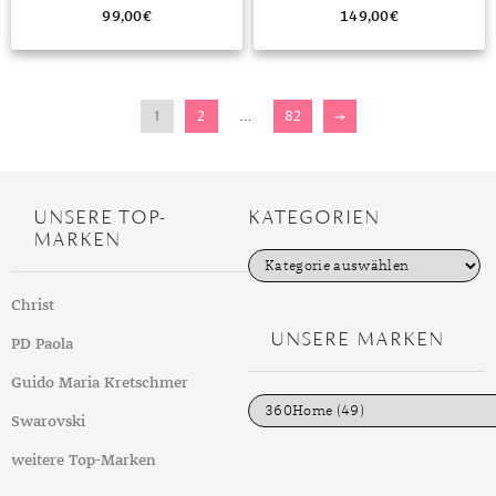
99,00
€
149,00
€
1
2
…
82
→
UNSERE TOP-
KATEGORIEN
MARKEN
K
a
t
Christ
e
g
UNSERE MARKEN
PD Paola
o
r
i
Guido Maria Kretschmer
e
n
Swarovski
weitere Top-Marken