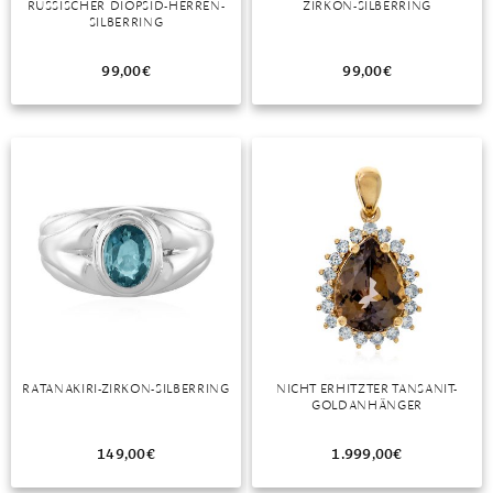
RUSSISCHER DIOPSID-HERREN-
ZIRKON-SILBERRING
SILBERRING
MONDSTEIN
99,00
€
99,00
€
MORGANIT
OPAL
PERIDOT
PYRIT
QUARZ
ROSENQUARZ
RUBIN
RATANAKIRI-ZIRKON-SILBERRING
NICHT ERHITZTER TANSANIT-
SAPHIR
GOLDANHÄNGER
SMARAGD
149,00
€
1.999,00
€
SPINELL