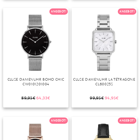
TANSANIT
ANGEBOT!
ANGEBOT!
ZIRKON
CLUSE DAMENUHR BOHO CHIC
CLUSE DAMENUHR LA TÉTRAGONE
CW0101201004
CL60025S
89,95
€
64,33
€
99,95
€
94,95
€
ANGEBOT!
ANGEBOT!