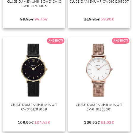
CLUSE DAMENUHR BOHO CHIC
CLUSE DAMENUHR CW0101209007
CW0101201006
MONDSTEIN
99,95
€
94,45
€
119,95
€
59,90
€
MORGANIT
OPAL
ANGEBOT!
ANGEBOT!
PERIDOT
PYRIT
QUARZ
ROSENQUARZ
RUBIN
CLUSE DAMENUHR MINUIT
CLUSE DAMENUHR MINUIT
SAPHIR
CW0101203009
CW0101203001
SMARAGD
109,95
€
104,45
€
109,95
€
81,02
€
SPINELL