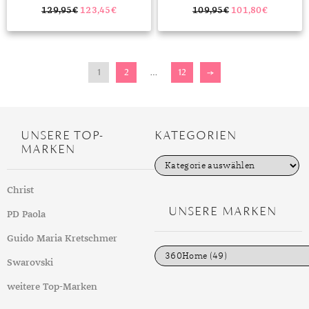
129,95
€
123,45
€
109,95
€
101,80
€
1
2
…
12
→
UNSERE TOP-
KATEGORIEN
MARKEN
K
a
t
Christ
e
g
UNSERE MARKEN
PD Paola
o
r
i
Guido Maria Kretschmer
e
n
Swarovski
weitere Top-Marken