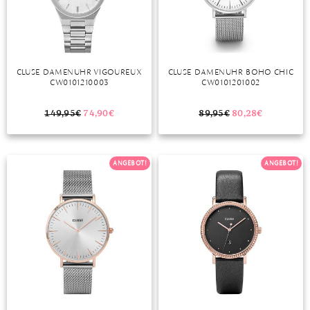
DIAMANT
SYMBOLIK
HAUSHALTSMITTEL
SOMMER
BUSINESS
DIOPSID
UNGLAUBLICH
WINTER
DINNER
FLUORIT
ERSTES DATE
CLUSE DAMENUHR VIGOUREUX
CLUSE DAMENUHR BOHO CHIC
CW0101210003
CW0101201002
GRANAT
ROTER TEPPICH
IOLITH
TREND DES MONATS
149,95
€
74,90
€
89,95
€
80,28
€
JADE
ANGEBOT!
ANGEBOT!
KARNEOL
KUNZIT
KYANIT
LABRADORIT
LAPISLAZULI
MARKASIT