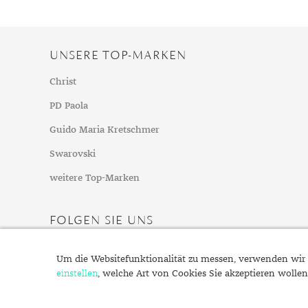
Mondstein
Morganit
Opal
UNSERE TOP-MARKEN
Peridot
Christ
Pyrit
PD Paola
Quarz
Rosenquarz
Guido Maria Kretschmer
Rubin
Swarovski
Saphir
weitere Top-Marken
Smaragd
Spinell
FOLGEN SIE UNS
Tansanit
Zirkon
Um die Websitefunktionalität zu messen, verwenden wir 
einstellen
, welche Art von Cookies Sie akzeptieren wollen