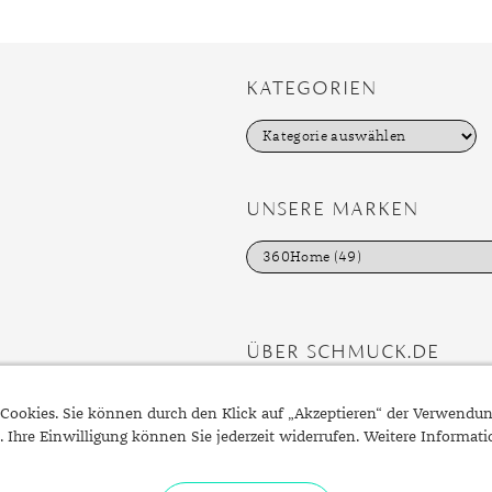
KATEGORIEN
K
a
t
e
g
UNSERE MARKEN
o
r
i
e
n
ÜBER SCHMUCK.DE
Fragen zu Ihrer Bestellung?
Cookies. Sie können durch den Klick auf „Akzeptieren“ der Verwendu
Kontakt
. Ihre Einwilligung können Sie jederzeit widerrufen. Weitere Informat
Datenschutzerklärung