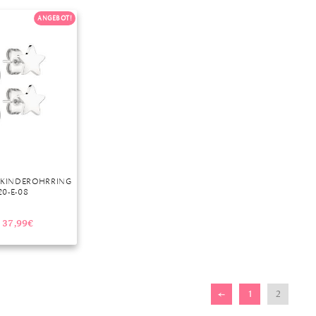
ANGEBOT!
r
S KINDEROHRRING
20-E-08
37,99
€
←
1
2