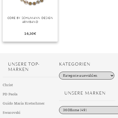
DIAMANT
SYMBOLIK
HAUSHALTSMITTEL
SOMMER
BUSINESS
DIOPSID
UNGLAUBLICH
WINTER
DINNER
CORE BY SCHUMANN DESIGN
FLUORIT
ERSTES DATE
ARMBAND
GRANAT
ROTER TEPPICH
16,50
€
IOLITH
TREND DES MONATS
JADE
UNSERE TOP-
KATEGORIEN
KARNEOL
MARKEN
K
KUNZIT
a
t
KYANIT
Christ
e
g
UNSERE MARKEN
PD Paola
o
LABRADORIT
r
i
Guido Maria Kretschmer
LAPISLAZULI
e
n
Swarovski
MARKASIT