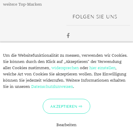
weitere Top-Marken
MONDSTEIN
FOLGEN SIE UNS
MORGANIT
OPAL
PERIDOT
ÜBER
Um die Websitefunktionalität zu messen, verwenden wir Cookies.
SCHMUCK.DE
PYRIT
Sie können durch den Klick auf „Akzeptieren“ der Verwendung
aller Cookies zustimmen,
widersprechen
oder
hier einstellen
,
QUARZ
welche Art von Cookies Sie akzeptieren wollen. Ihre Einwilligung
Fragen zu Ihrer Bestellung?
können Sie jederzeit widerrufen. Weitere Informationen erhalten
ROSENQUARZ
Kontakt
Sie in unseren
Datenschutzhinweisen
.
RUBIN
Datenschutzerklärung
Impressum
SAPHIR
AKZEPTIEREN
SMARAGD
Bearbeiten
SPINELL