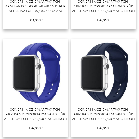
COVERKINGZ SMARTWATCH-
COVERKINGZ SMARTWATCH-
ARMBAND “LEDER ARMBAND FÜR
ARMBAND “SPORTARMBAND FÜR
MONDSTEIN
APPLE WATCH 49/45/44/42MM
APPLE WATCH 41/40/38MM SILIKON
RETRO SERIES ULTRA/8/7/6/SE/5
ARMBAND SERIES 8/7/6/SE/5/4
KHAKI”
GRAU”
39,99
€
14,99
€
MORGANIT
OPAL
PERIDOT
PYRIT
QUARZ
ROSENQUARZ
RUBIN
COVERKINGZ SMARTWATCH-
COVERKINGZ SMARTWATCH-
SAPHIR
ARMBAND “SPORTARMBAND FÜR
ARMBAND “SPORTARMBAND FÜR
APPLE WATCH 41/40/38MM SILIKON
APPLE WATCH 41/40/38MM SILIKON
SMARAGD
BAND SERIES 8/7/6/SE/5
BAND SERIES 8/7/6/SE
ROYALBLAU”
DUNKELBLAU”
14,99
€
14,99
€
SPINELL