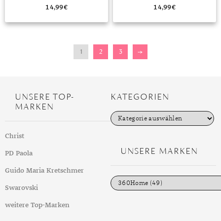
SILIKON SERIES ULTRA/8/7/6/SE/5
SILIKON SERIES ULTRA/8/7/6/SE/5
BEIGE”
MINT”
14,99
€
14,99
€
1
2
3
→
UNSERE TOP-
KATEGORIEN
MARKEN
K
a
t
Christ
e
g
UNSERE MARKEN
PD Paola
o
r
i
Guido Maria Kretschmer
e
n
Swarovski
weitere Top-Marken