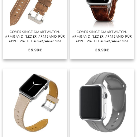
DIAMANT
SYMBOLIK
HAUSHALTSMITTEL
SOMMER
BUSINESS
DIOPSID
UNGLAUBLICH
WINTER
DINNER
FLUORIT
ERSTES DATE
COVERKINGZ SMARTWATCH-
COVERKINGZ SMARTWATCH-
ARMBAND “LEDER ARMBAND FÜR
ARMBAND “LEDER ARMBAND FÜR
GRANAT
ROTER TEPPICH
APPLE WATCH 49/45/44/42MM
APPLE WATCH 49/45/44/42MM
BAND SERIES ULTRA/8/7/6/SE/5/4
SERIES ULTRA/8/7/6/SE/5
IOLITH
TREND DES MONATS
BRAUN”
DUNKELBRAUN”
59,99
€
39,99
€
JADE
KARNEOL
KUNZIT
KYANIT
LABRADORIT
LAPISLAZULI
MARKASIT