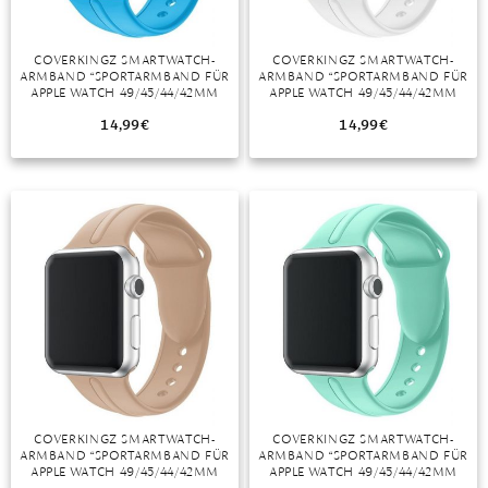
COVERKINGZ SMARTWATCH-
COVERKINGZ SMARTWATCH-
ARMBAND “SPORTARMBAND FÜR
ARMBAND “SPORTARMBAND FÜR
APPLE WATCH 49/45/44/42MM
APPLE WATCH 49/45/44/42MM
SERIES ULTRA/8/7/6/SE/5/4
SILIKON SERIES ULTRA/8/7/6/SE/5
HELLBLAU”
WEISS”
14,99
€
14,99
€
COVERKINGZ SMARTWATCH-
COVERKINGZ SMARTWATCH-
ARMBAND “SPORTARMBAND FÜR
ARMBAND “SPORTARMBAND FÜR
APPLE WATCH 49/45/44/42MM
APPLE WATCH 49/45/44/42MM