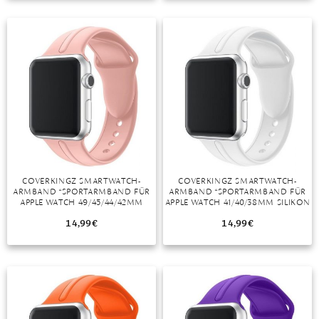
TANSANIT
ZIRKON
COVERKINGZ SMARTWATCH-
COVERKINGZ SMARTWATCH-
ARMBAND “SPORTARMBAND FÜR
ARMBAND “SPORTARMBAND FÜR
APPLE WATCH 49/45/44/42MM
APPLE WATCH 41/40/38MM SILIKON
SILIKON SERIES ULTRA/8/7/6/SE/5
ARMBAND SERIES 8/7/6/SE/5/4
ROSA”
WEISS”
14,99
€
14,99
€