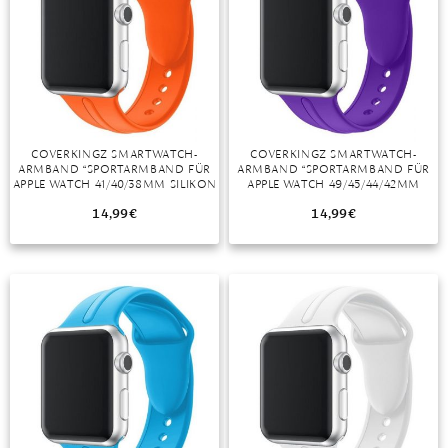
COVERKINGZ SMARTWATCH-
COVERKINGZ SMARTWATCH-
ARMBAND “SPORTARMBAND FÜR
ARMBAND “SPORTARMBAND FÜR
APPLE WATCH 41/40/38MM SILIKON
APPLE WATCH 49/45/44/42MM
ARMBAND SERIES 8/7/6/SE/5
SILIKON SERIES ULTRA/8/7/6/SE/5
ORANGE”
LILA”
14,99
€
14,99
€