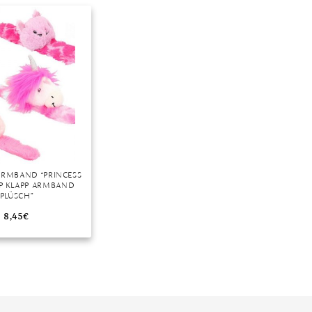
Dinner
Erstes Date
Roter Teppich
Trend des Monats
ARMBAND “PRINCESS
PP KLAPP ARMBAND
PLÜSCH”
8,45
€