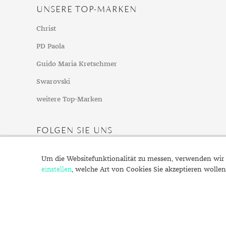
Mondstein
UNSERE TOP-MARKEN
Morganit
Christ
Opal
PD Paola
Peridot
Pyrit
Guido Maria Kretschmer
Quarz
Swarovski
Rosenquarz
weitere Top-Marken
Rubin
Saphir
FOLGEN SIE UNS
Smaragd
Spinell
Um die Websitefunktionalität zu messen, verwenden wir 
Tansanit
einstellen
, welche Art von Cookies Sie akzeptieren wollen
Zirkon