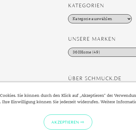
KATEGORIEN
K
a
t
e
g
UNSERE MARKEN
o
r
i
e
n
ÜBER SCHMUCK.DE
Fragen zu Ihrer Bestellung?
Cookies. Sie können durch den Klick auf „Akzeptieren“ der Verwendu
Kontakt
. Ihre Einwilligung können Sie jederzeit widerrufen. Weitere Informat
Datenschutzerklärung
Impressum
AKZEPTIEREN