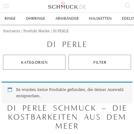
% SALE
RINGE
OHRRINGE
ARMBÄNDER
HALSKETTEN
EDELS
SCHMUCK
Startseite
/ Produkt Marke / DI PERLE
DI PERLE
RINGE
HERRENRINGE
OHRRINGE
KATEGORIEN
FILTER
SWAROVSKI RINGE
OHRHÄNGER
ARMBÄNDER
GOLDRINGE
OHRSTECKER
ANKERARMBÄNDER
HALSKETTEN
GELBGOLD RINGE
EDELSTAHLRINGE
CREOLEN
DIAMANTANHÄNGER
EDELSTAHLKETTEN
EDELSTEINE & METALLE
Es wurden keine Produkte gefunden, die deiner Auswahl
entsprechen.
ROTGOLD RINGE
SILBERRINGE
SILBEROHRRINGE
EDELSTAHLARMBÄNDER
GOLDKETTEN
EDELSTEINE
UHREN
DI PERLE SCHMUCK – DIE
WEISSGOLD RINGE
ACHAT
PLATINRINGE
GOLDOHRRINGE
FREUNDSCHAFTSARMBÄNDER
SILBERKETTEN
METALLE & LEGIERUNGEN
DAMENUHREN
ANHÄNGER
KOSTBARKEITEN AUS DEM
MEER
GELBGOLDOHRRINGE
ALEXANDRIT
GOLDSCHMUCK
DIAMANTRINGE
EDELSTAHLOHRRINGE
GOLDARMBÄNDER
PLATINKETTEN
RUBIN
HERRENUHREN
GOLDANHÄNGER
EHERINGE