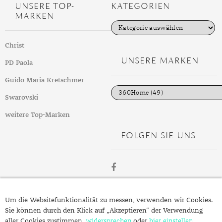
DIAMANT
SYMBOLIK
HAUSHALTSMITTEL
SOMMER
BUSINESS
UNSERE TOP-
KATEGORIEN
MARKEN
DIOPSID
UNGLAUBLICH
WINTER
DINNER
K
a
t
FLUORIT
ERSTES DATE
Christ
e
g
UNSERE MARKEN
GRANAT
ROTER TEPPICH
PD Paola
o
r
i
Guido Maria Kretschmer
IOLITH
TREND DES MONATS
e
n
Swarovski
JADE
weitere Top-Marken
KARNEOL
FOLGEN SIE UNS
KUNZIT
KYANIT
LABRADORIT
ÜBER
LAPISLAZULI
Um die Websitefunktionalität zu messen, verwenden wir Cookies.
SCHMUCK.DE
Sie können durch den Klick auf „Akzeptieren“ der Verwendung
MARKASIT
aller Cookies zustimmen,
widersprechen
oder
hier einstellen
,